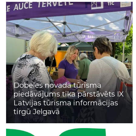
Dobeles novada tūrisma
piedāvājums tika pārstāvēts IX
Latvijas tūrisma informācijas
tirgū Jelgavā