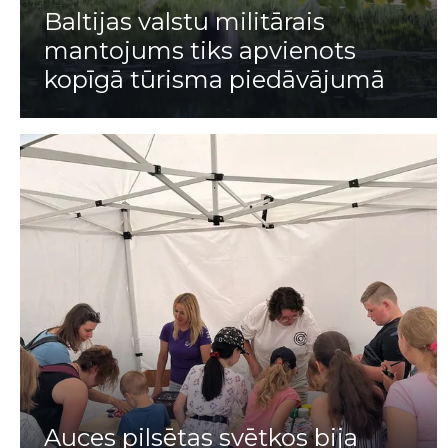
Baltijas valstu militārais
mantojums tiks apvienots
kopīgā tūrisma piedāvājumā
Auces pilsētas svētkos bija