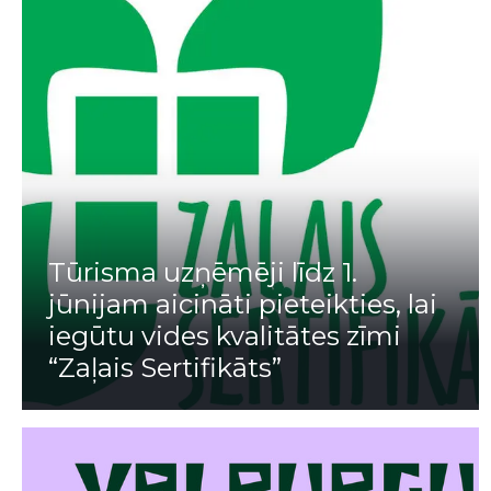
Tūrisma uzņēmēji līdz 1.
jūnijam aicināti pieteikties, lai
iegūtu vides kvalitātes zīmi
“Zaļais Sertifikāts”