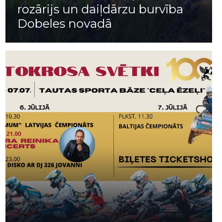
rozārijs un daiļdārzu burvība
Dobeles novadā