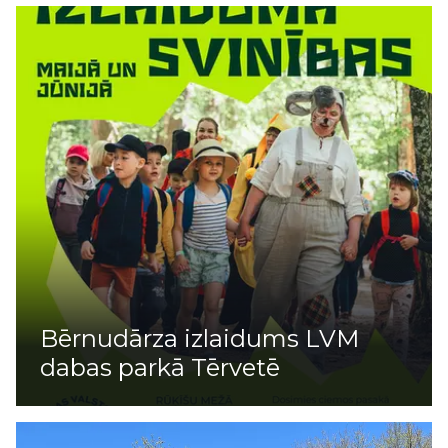
Bērnudārza izlaidums LVM
dabas parkā Tērvetē