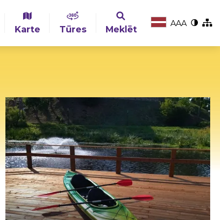
A
A
A
Karte
Tūres
Meklēt