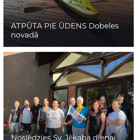
ATPŪTA PIE ŪDENS Dobeles
novadā
Noslēdzies Sv. Jēkaba dienai