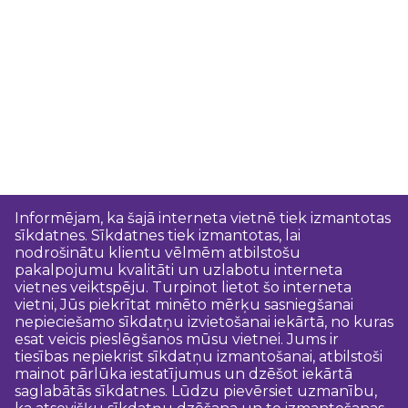
Informējam, ka šajā interneta vietnē tiek izmantotas
sīkdatnes. Sīkdatnes tiek izmantotas, lai
nodrošinātu klientu vēlmēm atbilstošu
pakalpojumu kvalitāti un uzlabotu interneta
vietnes veiktspēju. Turpinot lietot šo interneta
vietni, Jūs piekrītat minēto mērķu sasniegšanai
nepieciešamo sīkdatņu izvietošanai iekārtā, no kuras
esat veicis pieslēgšanos mūsu vietnei. Jums ir
tiesības nepiekrist sīkdatņu izmantošanai, atbilstoši
mainot pārlūka iestatījumus un dzēšot iekārtā
saglabātās sīkdatnes. Lūdzu pievērsiet uzmanību,