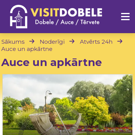
Sākums
Noderīgi
Atvērts 24h
Auce un apkārtne
Auce un apkārtne