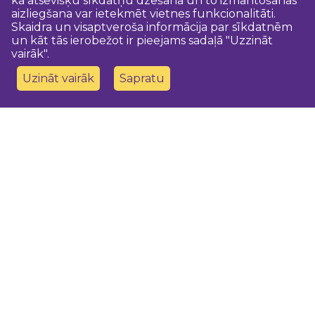
ka atsevišķu sīkdatņu dzēšana un to izmantošanas
aizliegšana var ietekmēt vietnes funkcionalitāti.
Skaidra un visaptveroša informācija par sīkdatnēm
un kāt tās ierobežot ir pieejams sadaļā "Uzzināt
vairāk".
Uzināt vairāk
Sapratu
Sazinies ar mums
Dobeles novada TIC
turisms@dobele.lv
(+371) 28675118
Dobeles Amatu māja, Baznīcas iela 8, Dobele