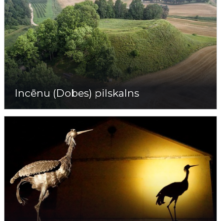
Incēnu (Dobes) pilskalns