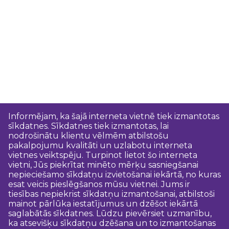
Informējam, ka šajā interneta vietnē tiek izmantotas
sīkdatnes. Sīkdatnes tiek izmantotas, lai
nodrošinātu klientu vēlmēm atbilstošu
pakalpojumu kvalitāti un uzlabotu interneta
vietnes veiktspēju. Turpinot lietot šo interneta
vietni, Jūs piekrītat minēto mērķu sasniegšanai
nepieciešamo sīkdatņu izvietošanai iekārtā, no kuras
esat veicis pieslēgšanos mūsu vietnei. Jums ir
tiesības nepiekrist sīkdatņu izmantošanai, atbilstoši
mainot pārlūka iestatījumus un dzēšot iekārtā
saglabātās sīkdatnes. Lūdzu pievērsiet uzmanību,
ka atsevišķu sīkdatņu dzēšana un to izmantošanas