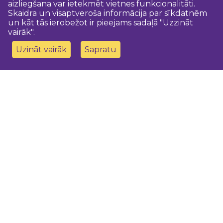
aizliegšana var ietekmēt vietnes funkcionalitāti.
Skaidra un visaptveroša informācija par sīkdatnēm
un kāt tās ierobežot ir pieejams sadaļā "Uzzināt
vairāk".
Uzināt vairāk
Sapratu
Sazinies ar mums
Dobeles novada TIC
turisms@dobele.lv
(+371) 28675118
Dobeles Amatu māja, Baznīcas iela 8, Dobele