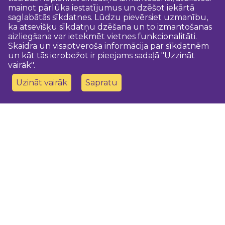
mainot pārlūka iestatījumus un dzēšot iekārtā
saglabātās sīkdatnes. Lūdzu pievērsiet uzmanību,
ka atsevišķu sīkdatņu dzēšana un to izmantošanas
aizliegšana var ietekmēt vietnes funkcionalitāti.
Skaidra un visaptveroša informācija par sīkdatnēm
un kāt tās ierobežot ir pieejams sadaļā "Uzzināt
vairāk".
Uzināt vairāk
Sapratu
Sazinies ar mums
Dobeles novada TIC
turisms@dobele.lv