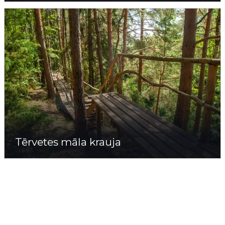
Tērvetes māla krauja