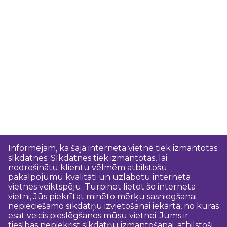
Informējam, ka šajā interneta vietnē tiek izmantotas
sīkdatnes. Sīkdatnes tiek izmantotas, lai
nodrošinātu klientu vēlmēm atbilstošu
pakalpojumu kvalitāti un uzlabotu interneta
vietnes veiktspēju. Turpinot lietot šo interneta
vietni, Jūs piekrītat minēto mērķu sasniegšanai
nepieciešamo sīkdatņu izvietošanai iekārtā, no kuras
esat veicis pieslēgšanos mūsu vietnei. Jums ir
tiesības nepiekrist sīkdatņu izmantošanai, atbilstoši