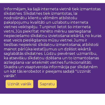
Informējam, ka šajā interneta vietnē tiek izmantotas
sīkdatnes. Sīkdatnes tiek izmantotas, lai
nodrošinātu klientu vēlmēm atbilstošu
pakalpojumu kvalitāti un uzlabotu interneta
vietnes veiktspēju. Turpinot lietot šo interneta
vietni, Jūs piekrītat minēto mērķu sasniegšanai
nepieciešamo sīkdatņu izvietošanai iekārtā, no kuras
esat veicis pieslēgšanos mūsu vietnei. Jums ir
tiesības nepiekrist sīkdatņu izmantošanai, atbilstoši
mainot pārlūka iestatījumus un dzēšot iekārtā
saglabātās sīkdatnes. Lūdzu pievērsiet uzmanību,
ka atsevišķu sīkdatņu dzēšana un to izmantošanas
aizliegšana var ietekmēt vietnes funkcionalitāti.
Skaidra un visaptveroša informācija par sīkdatnēm
un kāt tās ierobežot ir pieejams sadaļā "Uzzināt
vairāk".
Uzināt vairāk
Sapratu