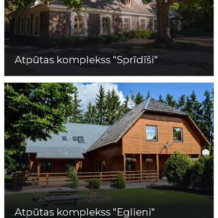
Atpūtas komplekss "Sprīdīši"
Atpūtas komplekss "Eglieni"