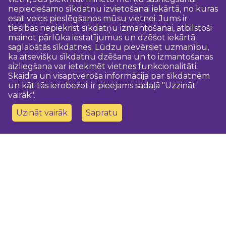
nepieciešamo sīkdatņu izvietošanai iekārtā, no kuras
esat veicis pieslēgšanos mūsu vietnei. Jums ir
tiesības nepiekrist sīkdatņu izmantošanai, atbilstoši
mainot pārlūka iestatījumus un dzēšot iekārtā
saglabātās sīkdatnes. Lūdzu pievērsiet uzmanību,
ka atsevišķu sīkdatņu dzēšana un to izmantošanas
aizliegšana var ietekmēt vietnes funkcionalitāti.
Skaidra un visaptveroša informācija par sīkdatnēm
un kāt tās ierobežot ir pieejams sadaļā "Uzzināt
vairāk".
Uzināt vairāk
Sapratu
Sazinies ar mums