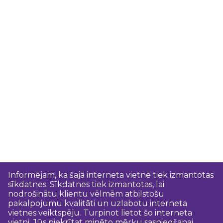
Informējam, ka šajā interneta vietnē tiek izmantotas
sīkdatnes. Sīkdatnes tiek izmantotas, lai
nodrošinātu klientu vēlmēm atbilstošu
pakalpojumu kvalitāti un uzlabotu interneta
vietnes veiktspēju. Turpinot lietot šo interneta
vietni, Jūs piekrītat minēto mērķu sasniegšanai