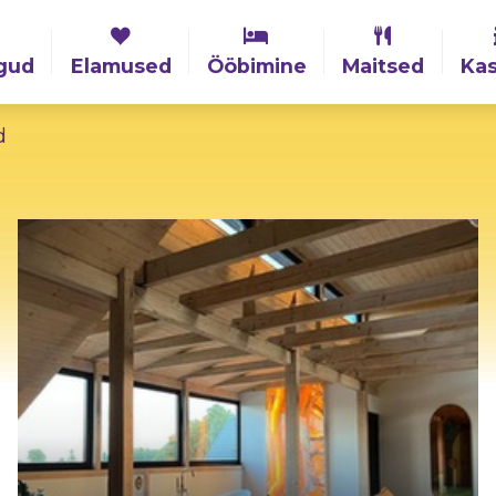
gud
Elamused
Ööbimine
Maitsed
Kas
d