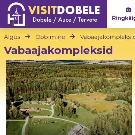
Ringkäi
Algus
Ööbimine
Vabaajakompleksi
Vabaajakompleksid