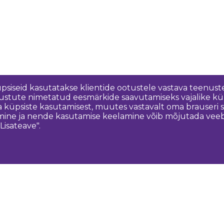
üpsiseid kasutatakse klientide ootustele vastava teenuste
nõustute nimetatud eesmärkide saavutamiseks vajalike kü
a küpsiste kasutamisest, muutes vastavalt oma brauseri
ine ja nende kasutamise keelamine võib mõjutada veebisa
Lisateave".
Võtke meiega ühendust
K
Dobeles novada TIC