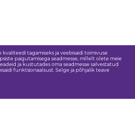
 kvaliteedi tagamiseks ja veebisaidi toimivuse
psiste paigutamisega seadmesse, millelt olete meie
 seadeid ja kustutades oma seadmesse salvestatud
idi funktsionaalsust. Selge ja põhjalik teave
asulik
Dobele piirkonna vald