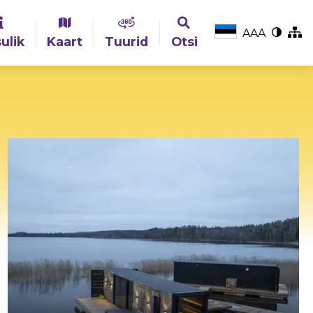
A
A
A
ulik
Kaart
Tuurid
Otsi