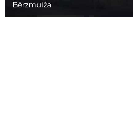
Bērzmuiža