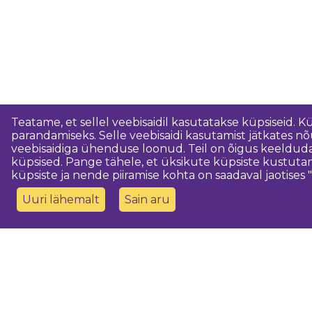
Teatame, et sellel veebisaidil kasutatakse küpsiseid. K
parandamiseks. Selle veebisaidi kasutamist jätkates 
veebisaidiga ühenduse loonud. Teil on õigus keeldud
küpsised. Pange tähele, et üksikute küpsiste kustutam
küpsiste ja nende piiramise kohta on saadaval jaotises "
Uuri lähemalt
Sain aru