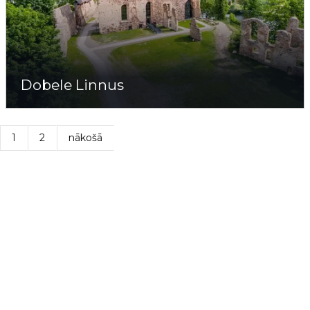
Dobele Linnus
1
2
nākošā