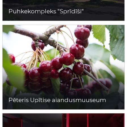
Puhkekompleks "Sprīdīši"
Pēteris Upītise aiandusmuuseum