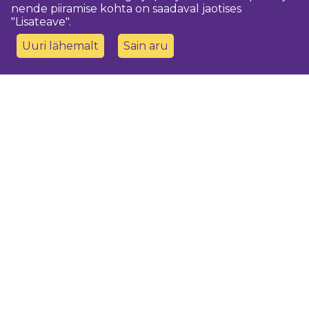
nende piiramise kohta on saadaval jaotises
"Lisateave".
Uuri lähemalt
Sain aru
Võtke meiega ühendust
Dobeles novada TIC
turisms@dobele.lv
(+371) 28675118
Dobeles Amatu māja, Baznīcas iela 8, Dobele
Auces TIP