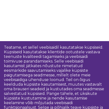
Teatame, et sellel veebisaidil kasutatakse küpsiseid.
Küpsiseid kasutatakse klientide ootustele vastava
teenuste kvaliteedi tagamiseks ja veebisaidi
toimivuse parandamiseks. Selle veebisaidi
kasutamist jätkates nõustute nimetatud
eesmärkide saavutamiseks vajalike küpsiste
paigutamisega seadmesse, millelt olete meie
veebisaidiga ühenduse loonud. Teil on õigus
keelduda küpsiste kasutamisest, muutes vastavalt
oma brauseri seadeid ja kustutades oma seadmesse
salvestatud küpsised. Pange tähele, et üksikute
küpsiste kustutamine ja nende kasutamise
keelamine võib mõjutada veebisaidi
funktsionaalsust. Selge ja põhjalik teave küpsiste ja