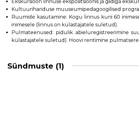
Ekskursioon linnuse ekspositsioonis ja giidiga ekskur
Kultuurihariduse muuseumipedagoogilised programmi
Ruumide kasutamine: Kogu linnus kuni 60 inimesele
inimesele (linnus on külastajatele suletud).
Pulmateenused: pidulik abieluregistreerimine suur
külastajatele suletud). Hoovi rentimine pulmatsere
Sündmuste (1)