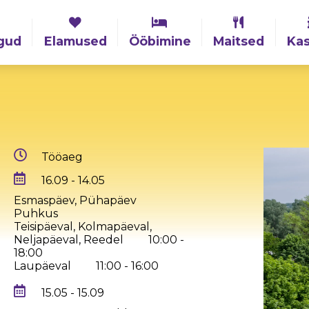
gud
Elamused
Ööbimine
Maitsed
Kas
Tööaeg
16.09 - 14.05
Esmaspäev, Pühapäev
Puhkus
Teisipäeval, Kolmapäeval,
Neljapäeval, Reedel
10:00 -
18:00
Laupäeval
11:00 - 16:00
15.05 - 15.09