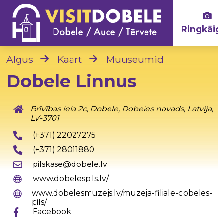
Ringkäi
Algus
Kaart
Muuseumid
Dobele Linnus
Brīvības iela 2c, Dobele, Dobeles novads, Latvija,
LV-3701
(+371) 22027275
(+371) 28011880
pilskase@dobele.lv
www.dobelespils.lv/
www.dobelesmuzejs.lv/muzeja-filiale-dobeles-
pils/
Facebook