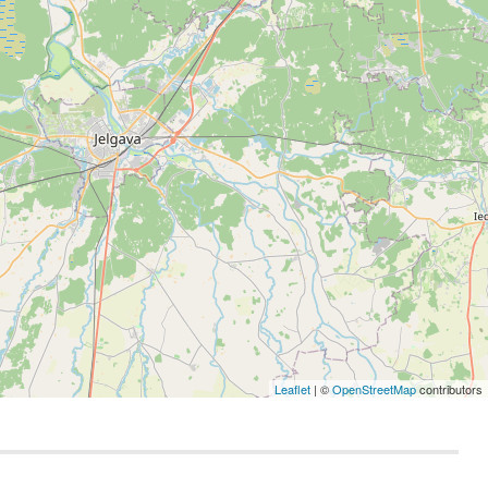
Leaflet
| ©
OpenStreetMap
contributors