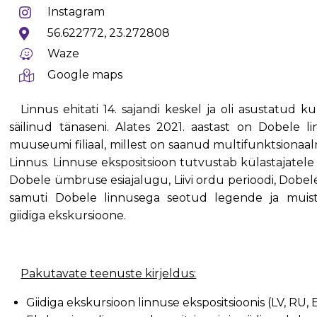
Instagram
56.622772, 23.272808
Waze
Google maps
Linnus ehitati 14. sajandi keskel ja oli asustatud 
säilinud tänaseni. Alates 2021. aastast on Dobele 
muuseumi filiaal, millest on saanud multifunktsionaa
Linnus. Linnuse ekspositsioon tutvustab külastajatele
Dobele ümbruse esiajalugu, Liivi ordu perioodi, Dobele
samuti Dobele linnusega seotud legende ja muist
giidiga ekskursioone.
Pakutavate teenuste kirjeldus:
Giidiga ekskursioon linnuse ekspositsioonis (LV, RU, 