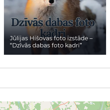
Jūlijas Hišovas foto izstāde –
“Dzīvās dabas foto kadri”