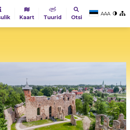
A
A
A
ulik
Kaart
Tuurid
Otsi