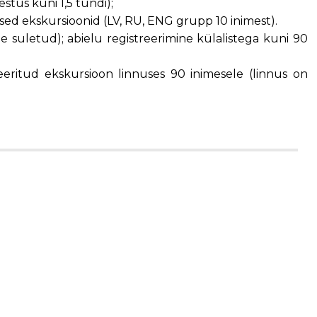
stus kuni 1,5 tundi);
ed ekskursioonid (LV, RU, ENG grupp 10 inimest).
 suletud); abielu registreerimine külalistega kuni 90
seeritud ekskursioon linnuses 90 inimesele (linnus on