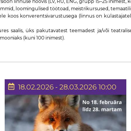
sioon linnuse hoovis (LV, RU, ENG, grupp 15–25 inimest, ke
d, loomingulised töötoad, meistrikursused, temaatilis
 koos konverentsivarustusega (linnus on külastajatele
es saalis, üks pakutavatest teemadest ja/või teatrali
mooniaks (kuni 100 inimest).
18.02.2026 - 28.03.2026 10:00