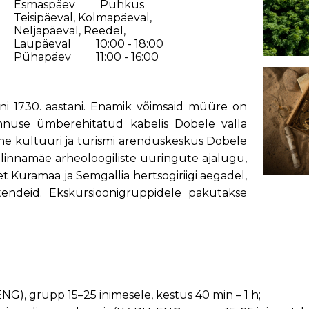
Esmaspäev
Puhkus
Teisipäeval, Kolmapäeval,
Neljapäeval, Reedel,
Laupäeval
10:00 - 18:00
Pühapäev
11:00 - 16:00
kuni 1730. aastani. Enamik võimsaid müüre on
linnuse ümberehitatud kabelis Dobele valla
lne kultuuri ja turismi arenduskeskus Dobele
 linnamäe arheoloogiliste uuringute ajalugu,
t Kuramaa ja Semgallia hertsogiriigi aegadel,
endeid. Ekskursioonigruppidele pakutakse
ENG), grupp 15–25 inimesele, kestus 40 min – 1 h;