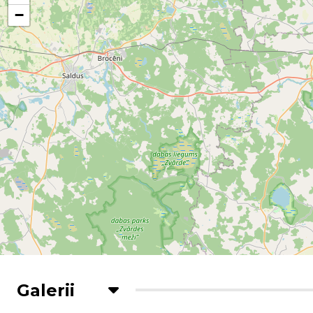
−
Galerii