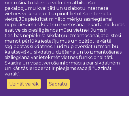
nodrošinātu klientu vēlmēm atbilstošu
pakalpojumu kvalitāti un uzlabotu interneta
vietnes veiktspēju. Turpinot lietot šo interneta
vietni, Jūs piekrītat minēto mērķu sasniegšanai
nepieciešamo sīkdatņu izvietošanai iekārtā, no kuras
esat veicis pieslēgšanos mūsu vietnei. Jums ir
tiesības nepiekrist sīkdatņu izmantošanai, atbilstoši
mainot pārlūka iestatījumus un dzēšot iekārtā
saglabātās sīkdatnes. Lūdzu pievērsiet uzmanību,
ka atsevišķu sīkdatņu dzēšana un to izmantošanas
aizliegšana var ietekmēt vietnes funkcionalitāti.
Skaidra un visaptveroša informācija par sīkdatnēm
un kāt tās ierobežot ir pieejams sadaļā "Uzzināt
vairāk".
Uzināt vairāk
Sapratu