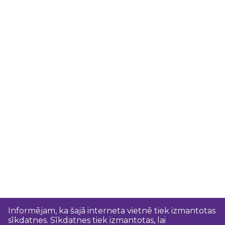
Informējam, ka šajā interneta vietnē tiek izmantotas
sīkdatnes. Sīkdatnes tiek izmantotas, lai