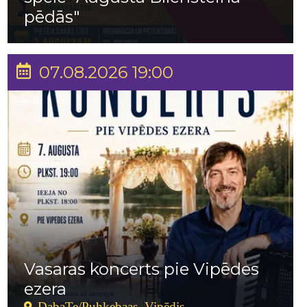
pēdās"
07.08.2026 19:00
Vasaras koncerts pie Vipēdes
ezera
DabaTe/Puhkebaas Vipēdis