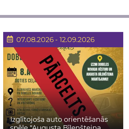
07.08.2026 - 12.09.2026
Izglītojoša auto orientēšanās
spēle "Augusta Bīlenšteina