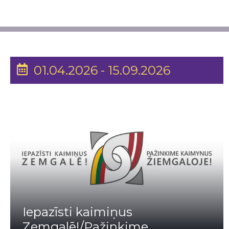
01.04.2026 - 15.09.2026
Iepazīsti kaimiņus
Zemgalē!/Pažinkime