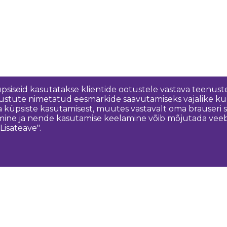
üpsiseid kasutatakse klientide ootustele vastava teenuste
nõustute nimetatud eesmärkide saavutamiseks vajalike kü
a küpsiste kasutamisest, muutes vastavalt oma brauseri
ine ja nende kasutamise keelamine võib mõjutada veebisa
Lisateave".
Võtke meiega ühendust
K
Dobeles novada TIC