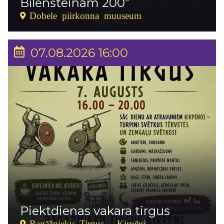
Bīlenšteinam 200”
Dobele piirkonna muuseum
07.08.2026 16:00
Piektdienas vakara tirgus
Bagāžnieku Tirgus - Ķirpēni