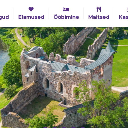
gud
Elamused
Ööbimine
Maitsed
Kas