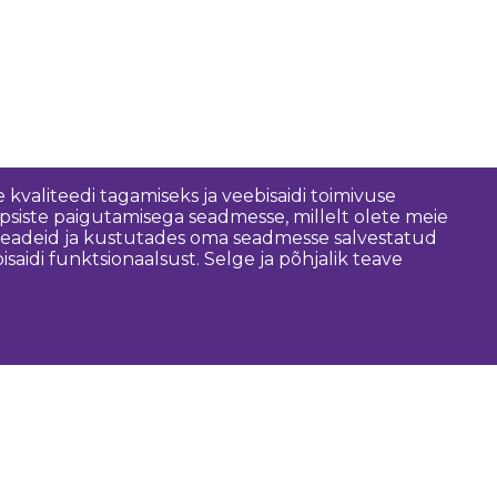
 kvaliteedi tagamiseks ja veebisaidi toimivuse
psiste paigutamisega seadmesse, millelt olete meie
 seadeid ja kustutades oma seadmesse salvestatud
idi funktsionaalsust. Selge ja põhjalik teave
asulik
Dobele piirkonna vald