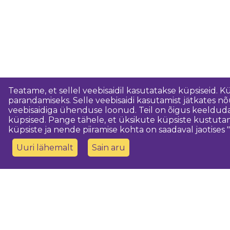
Teatame, et sellel veebisaidil kasutatakse küpsiseid. K
parandamiseks. Selle veebisaidi kasutamist jätkates 
veebisaidiga ühenduse loonud. Teil on õigus keeldud
küpsised. Pange tähele, et üksikute küpsiste kustutam
küpsiste ja nende piiramise kohta on saadaval jaotises "
Uuri lähemalt
Sain aru