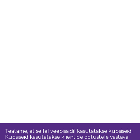
Teatame, et sellel veebisaidil kasutatakse küpsiseid.
Küpsiseid kasutatakse klientide ootustele vastava