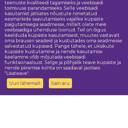
teenuste kvaliteedi tagamiseks ja veebisaidi
toimivuse parandamiseks. Selle veebisaidi
kasutamist jätkates nõustute nimetatud
eesmärkide saavutamiseks vajalike küpsiste
paigutamisega seadmesse, millelt olete meie
veebisaidiga ühenduse loonud. Teil on õigus
keelduda küpsiste kasutamisest, muutes vastavalt
oma brauseri seadeid ja kustutades oma seadmesse
salvestatud küpsised. Pange tähele, et üksikute
küpsiste kustutamine ja nende kasutamise
keelamine võib mõjutada veebisaidi
funktsionaalsust. Selge ja põhjalik teave küpsiste ja
nende piiramise kohta on saadaval jaotises
"Lisateave".
Uuri lähemalt
Sain aru