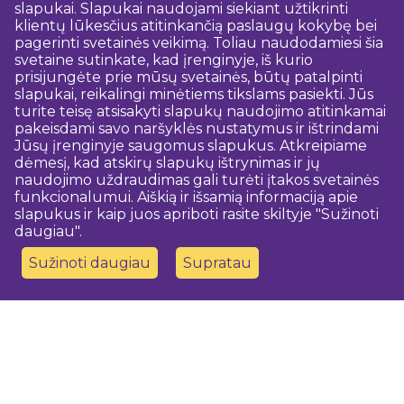
slapukai. Slapukai naudojami siekiant užtikrinti
klientų lūkesčius atitinkančią paslaugų kokybę bei
pagerinti svetainės veikimą. Toliau naudodamiesi šia
svetaine sutinkate, kad įrenginyje, iš kurio
prisijungėte prie mūsų svetainės, būtų patalpinti
slapukai, reikalingi minėtiems tikslams pasiekti. Jūs
turite teisę atsisakyti slapukų naudojimo atitinkamai
pakeisdami savo naršyklės nustatymus ir ištrindami
Jūsų įrenginyje saugomus slapukus. Atkreipiame
dėmesį, kad atskirų slapukų ištrynimas ir jų
naudojimo uždraudimas gali turėti įtakos svetainės
funkcionalumui. Aiškią ir išsamią informaciją apie
slapukus ir kaip juos apriboti rasite skiltyje "Sužinoti
daugiau".
Sužinoti daugiau
Supratau