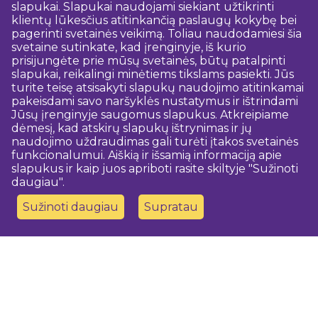
slapukai. Slapukai naudojami siekiant užtikrinti
klientų lūkesčius atitinkančią paslaugų kokybę bei
pagerinti svetainės veikimą. Toliau naudodamiesi šia
svetaine sutinkate, kad įrenginyje, iš kurio
prisijungėte prie mūsų svetainės, būtų patalpinti
slapukai, reikalingi minėtiems tikslams pasiekti. Jūs
turite teisę atsisakyti slapukų naudojimo atitinkamai
pakeisdami savo naršyklės nustatymus ir ištrindami
Jūsų įrenginyje saugomus slapukus. Atkreipiame
dėmesį, kad atskirų slapukų ištrynimas ir jų
naudojimo uždraudimas gali turėti įtakos svetainės
funkcionalumui. Aiškią ir išsamią informaciją apie
slapukus ir kaip juos apriboti rasite skiltyje "Sužinoti
daugiau".
Sužinoti daugiau
Supratau