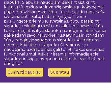
slapukai. Slapukai naudojami siekiant užtikrinti
klientų lūkesčius atitinkančią paslaugų kokybę bei
pagerinti svetainės veikimą. Toliau naudodamiesi šia
svetaine sutinkate, kad įrenginyje, iš kurio
prisijungėte prie mūsų svetainės, būtų patalpinti
slapukai, reikalingi minėtiems tikslams pasiekti. Jūs
turite teisę atsisakyti slapukų naudojimo atitinkamai
pakeisdami savo naršyklės nustatymus ir ištrindami
Jūsų įrenginyje saugomus slapukus. Atkreipiame
dėmesį, kad atskirų slapukų ištrynimas ir jų
naudojimo uždraudimas gali turėti įtakos svetainės
funkcionalumui. Aiškią ir išsamią informaciją apie
slapukus ir kaip juos apriboti rasite skiltyje "Sužinoti
daugiau".
Sužinoti daugiau
Supratau