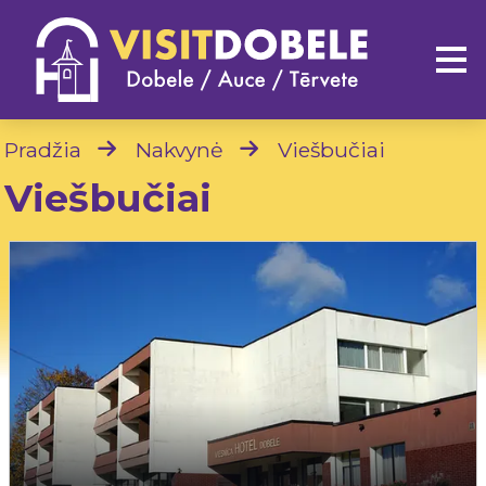
Pradžia
Nakvynė
Viešbučiai
Viešbučiai