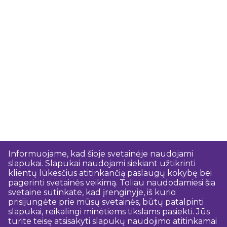
Informuojame, kad šioje svetainėje naudojami
slapukai. Slapukai naudojami siekiant užtikrinti
klientų lūkesčius atitinkančią paslaugų kokybę bei
pagerinti svetainės veikimą. Toliau naudodamiesi šia
svetaine sutinkate, kad įrenginyje, iš kurio
prisijungėte prie mūsų svetainės, būtų patalpinti
slapukai, reikalingi minėtiems tikslams pasiekti. Jūs
turite teisę atsisakyti slapukų naudojimo atitinkamai