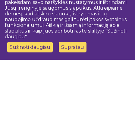
pakeisdami savo naršyklės nustatymus ir ištrindami
Jūsų įrenginyje saugomus slapukus. Atkreipiame
dėmesį, kad atskirų slapukų ištrynimas ir jų
naudojimo uždraudimas gali turėti įtakos svetainės
funkcionalumui. Aiškią ir išsamią informaciją apie
slapukus ir kaip juos apriboti rasite skiltyje "Sužinoti
daugiau".
Sužinoti daugiau
Supratau
Susisiekite su mumis
Dobeles novada TIC
turisms@dobele.lv
(+371) 28675118