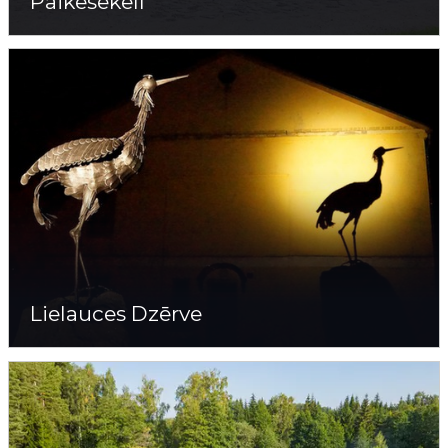
Päikesekell
Lielauces Dzērve