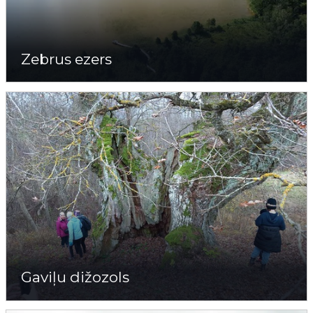
Zebrus ezers
Gaviļu dižozols