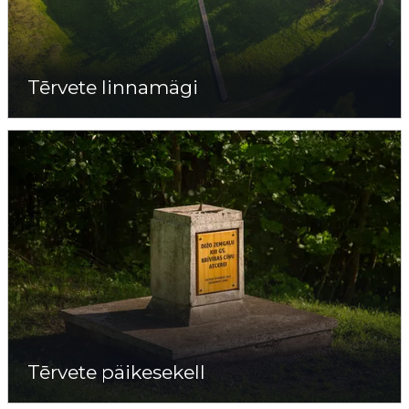
Tērvete linnamägi
Tērvete päikesekell