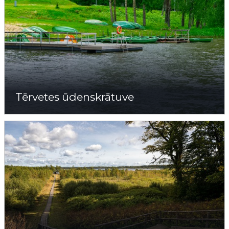
Tērvetes ūdenskrātuve