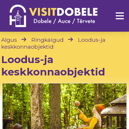
Algus
Ringkäigud
Loodus-ja
keskkonnaobjektid
Loodus-ja
keskkonnaobjektid