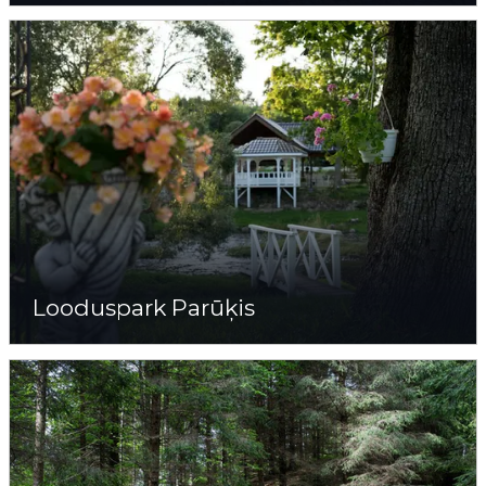
Looduspark Parūķis