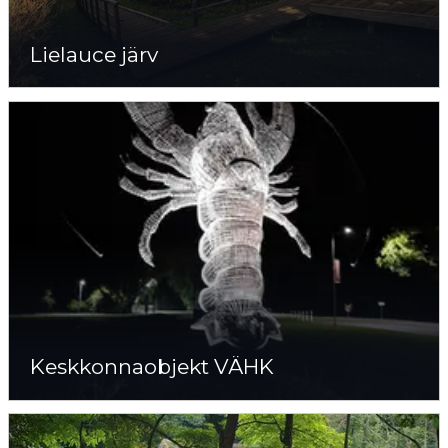
Lielauce järv
Keskkonnaobjekt VÄHK