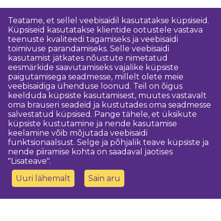
Teatame, et sellel veebisaidil kasutatakse küpsiseid.
Küpsiseid kasutatakse klientide ootustele vastava
teenuste kvaliteedi tagamiseks ja veebisaidi
toimivuse parandamiseks. Selle veebisaidi
kasutamist jätkates nõustute nimetatud
eesmärkide saavutamiseks vajalike küpsiste
paigutamisega seadmesse, millelt olete meie
veebisaidiga ühenduse loonud. Teil on õigus
keelduda küpsiste kasutamisest, muutes vastavalt
oma brauseri seadeid ja kustutades oma seadmesse
salvestatud küpsised. Pange tähele, et üksikute
küpsiste kustutamine ja nende kasutamise
keelamine võib mõjutada veebisaidi
funktsionaalsust. Selge ja põhjalik teave küpsiste ja
nende piiramise kohta on saadaval jaotises
"Lisateave".
Uuri lähemalt
Sain aru