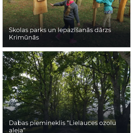
Skolas parks un Iepazīšanās dārzs
Krimūnās
Dabas piemineklis "Lielauces ozolu
aleja”