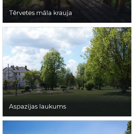
Tērvetes māla krauja
Aspazijas laukums