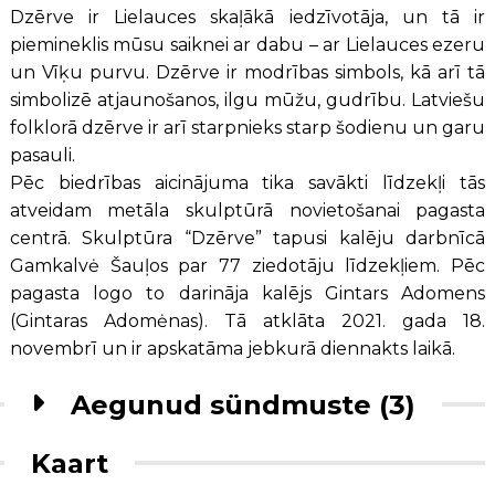
Dzērve ir Lielauces skaļākā iedzīvotāja, un tā ir
piemineklis mūsu saiknei ar dabu – ar Lielauces ezeru
un Vīķu purvu. Dzērve ir modrības simbols, kā arī tā
simbolizē atjaunošanos, ilgu mūžu, gudrību. Latviešu
folklorā dzērve ir arī starpnieks starp šodienu un garu
pasauli.
Pēc biedrības aicinājuma tika savākti līdzekļi tās
atveidam metāla skulptūrā novietošanai pagasta
centrā. Skulptūra “Dzērve” tapusi kalēju darbnīcā
Gamkalvė Šauļos par 77 ziedotāju līdzekļiem. Pēc
pagasta logo to darināja kalējs Gintars Adomens
(Gintaras Adomėnas). Tā atklāta 2021. gada 18.
novembrī un ir apskatāma jebkurā diennakts laikā.
Aegunud sündmuste (3)
Kaart