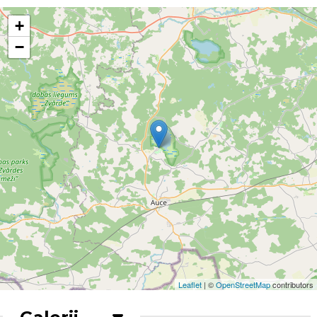
+
−
Leaflet
| ©
OpenStreetMap
contributors