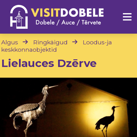
Algus
Ringkäigud
Loodus-ja
keskkonnaobjektid
Lielauces Dzērve