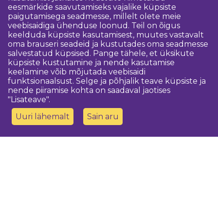
eesmärkide saavutamiseks vajalike küpsiste
paigutamisega seadmesse, millelt olete meie
veebisaidiga ühenduse loonud. Teil on õigus
keelduda küpsiste kasutamisest, muutes vastavalt
oma brauseri seadeid ja kustutades oma seadmesse
salvestatud küpsised. Pange tähele, et üksikute
küpsiste kustutamine ja nende kasutamise
keelamine võib mõjutada veebisaidi
funktsionaalsust. Selge ja põhjalik teave küpsiste ja
nende piiramise kohta on saadaval jaotises
"Lisateave".
Uuri lähemalt
Sain aru
Võtke meiega ühendust