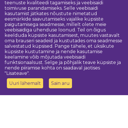
teenuste kvaliteedi tagamiseks ja veebisaidi
toimivuse parandamiseks. Selle veebisaidi
kasutamist jätkates nõustute nimetatud
eesmärkide saavutamiseks vajalike küpsiste
paigutamisega seadmesse, millelt olete meie
veebisaidiga ühenduse loonud. Teil on õigus
keelduda küpsiste kasutamisest, muutes vastavalt
oma brauseri seadeid ja kustutades oma seadmesse
salvestatud küpsised. Pange tähele, et üksikute
küpsiste kustutamine ja nende kasutamise
keelamine võib mõjutada veebisaidi
funktsionaalsust. Selge ja põhjalik teave küpsiste ja
nende piiramise kohta on saadaval jaotises
"Lisateave".
Uuri lähemalt
Sain aru