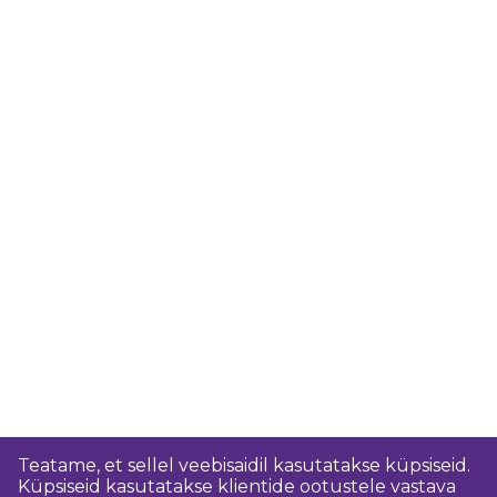
Teatame, et sellel veebisaidil kasutatakse küpsiseid.
Küpsiseid kasutatakse klientide ootustele vastava