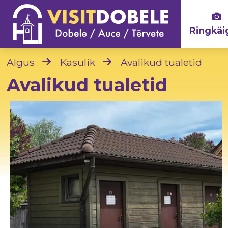
Ringkäi
Algus
Kasulik
Avalikud tualetid
Avalikud tualetid