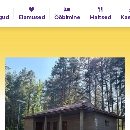
gud
Elamused
Ööbimine
Maitsed
Kas