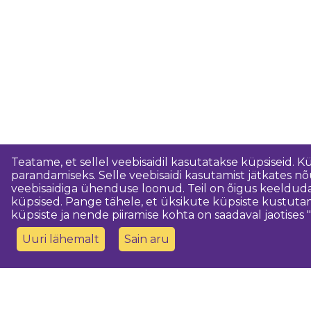
Teatame, et sellel veebisaidil kasutatakse küpsiseid. K
parandamiseks. Selle veebisaidi kasutamist jätkates 
veebisaidiga ühenduse loonud. Teil on õigus keeldud
küpsised. Pange tähele, et üksikute küpsiste kustutam
küpsiste ja nende piiramise kohta on saadaval jaotises "
Uuri lähemalt
Sain aru