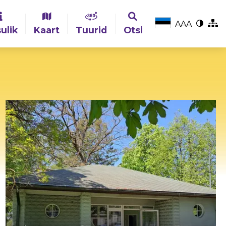
A
A
A
ulik
Kaart
Tuurid
Otsi