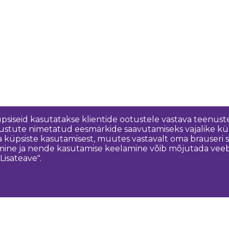
üpsiseid kasutatakse klientide ootustele vastava teenuste
nõustute nimetatud eesmärkide saavutamiseks vajalike kü
a küpsiste kasutamisest, muutes vastavalt oma brauseri
ine ja nende kasutamise keelamine võib mõjutada veebisa
Lisateave".
Võtke meiega ühendust
K