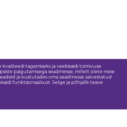
 kvaliteedi tagamiseks ja veebisaidi toimivuse
psiste paigutamisega seadmesse, millelt olete meie
 seadeid ja kustutades oma seadmesse salvestatud
idi funktsionaalsust. Selge ja põhjalik teave
asulik