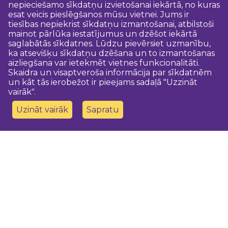
nepieciešamo sīkdatņu izvietošanai iekārtā, no kuras
esat veicis pieslēgšanos mūsu vietnei. Jums ir
tiesības nepiekrist sīkdatņu izmantošanai, atbilstoši
mainot pārlūka iestatījumus un dzēšot iekārtā
saglabātās sīkdatnes. Lūdzu pievērsiet uzmanību,
ka atsevišķu sīkdatņu dzēšana un to izmantošanas
aizliegšana var ietekmēt vietnes funkcionalitāti.
Skaidra un visaptveroša informācija par sīkdatnēm
un kāt tās ierobežot ir pieejams sadaļā "Uzzināt
vairāk".
Uzināt vairāk
Sapratu
Sazinies ar mums
Dobeles novada TIC