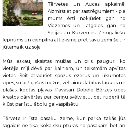
Tērvetes un Auces apkaimē!
Aizmirstiet par sastrēgumiem - pie
mums ērti nokļūsiet gan no
Vidzemes un Latgales, gan no
Sēlijas un Kurzemes. Zemgaliešu
lepnums un cieņpilna attieksme pret savu zemi šeit ir
jūtama ik uz soļa.
Mūs ieskauj skaistas muižas un pilis, pauguri, ko
vietējie mīļi dēvē par kalniem, un teiksmām apvītas
vietas. Šeit atradīsiet spožus ezerus un līkumotas
upes, smaržojošus mežus, zeltainus labības laukus un
plašas, koptas pļavas. Pavasarī Dobele Bērzes upes
krastos pārvēršas par ceriņu svētvietu, bet rudenī tā
kļūst par īstu ābolu galvaspilsētu.
Tērvete ir īsta pasaku zeme, kur parka takās jūs
sagaidīs ne tikai koka skulptūras no pasakām, bet arī