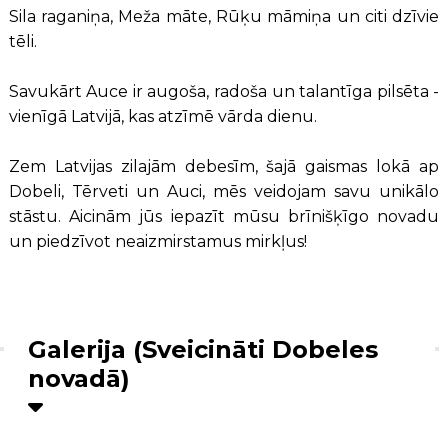
Sila raganiņa, Meža māte, Rūķu māmiņa un citi dzīvie
tēli.
Savukārt Auce ir augoša, radoša un talantīga pilsēta -
vienīgā Latvijā, kas atzīmē vārda dienu.
Zem Latvijas zilajām debesīm, šajā gaismas lokā ap
Dobeli, Tērveti un Auci, mēs veidojam savu unikālo
stāstu. Aicinām jūs iepazīt mūsu brīnišķīgo novadu
un piedzīvot neaizmirstamus mirkļus!
Galerija (Sveicināti Dobeles
novadā)