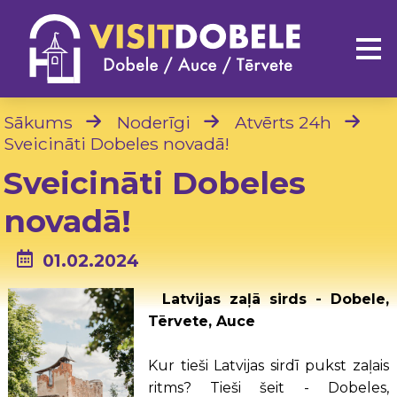
Sākums
Noderīgi
Atvērts 24h
Sveicināti Dobeles novadā!
Sveicināti Dobeles
novadā!
01.02.2024
Latvijas zaļā sirds - Dobele,
Tērvete, Auce
Kur tieši Latvijas sirdī pukst zaļais
ritms? Tieši šeit - Dobeles,