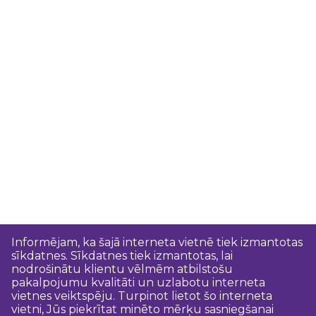
Informējam, ka šajā interneta vietnē tiek izmantotas
sīkdatnes. Sīkdatnes tiek izmantotas, lai
nodrošinātu klientu vēlmēm atbilstošu
pakalpojumu kvalitāti un uzlabotu interneta
vietnes veiktspēju. Turpinot lietot šo interneta
vietni, Jūs piekrītat minēto mērķu sasniegšanai