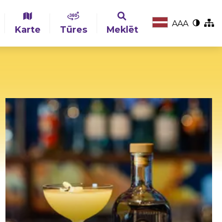
A
A
A
Karte
Tūres
Meklēt