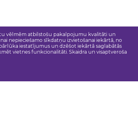
entu vēlmēm atbilstošu pakalpojumu kvalitāti un
anai nepieciešamo sīkdatņu izvietošanai iekārtā, no
t pārlūka iestatījumus un dzēšot iekārtā saglabātās
mēt vietnes funkcionalitāti. Skaidra un visaptveroša
oderīgi
Dobeles novada pašvaldība
Zemgales tūrisma lapa
Latvijas tūrisma lapa
Tūrisma informācijas centri