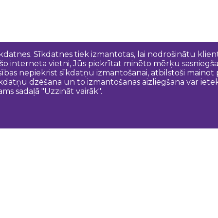
īkdatnes. Sīkdatnes tiek izmantotas, lai nodrošinātu kli
 šo interneta vietni, Jūs piekrītat minēto mērķu sasniegš
esības nepiekrist sīkdatņu izmantošanai, atbilstoši maino
kdatņu dzēšana un to izmantošanas aizliegšana var ietek
ams sadaļā "Uzzināt vairāk".
Sazinies ar mums
N
Dobeles novada TIC
turisms@dobele.lv
(+371) 28675118