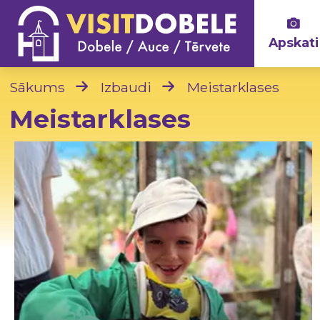
Apskati
Sākums
Izbaudi
Meistarklases
Meistarklases