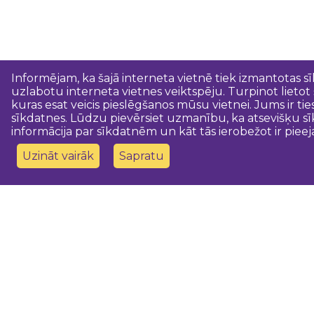
Informējam, ka šajā interneta vietnē tiek izmantotas s
uzlabotu interneta vietnes veiktspēju. Turpinot lietot
kuras esat veicis pieslēgšanos mūsu vietnei. Jums ir ti
sīkdatnes. Lūdzu pievērsiet uzmanību, ka atsevišķu sī
informācija par sīkdatnēm un kāt tās ierobežot ir pieej
Uzināt vairāk
Sapratu