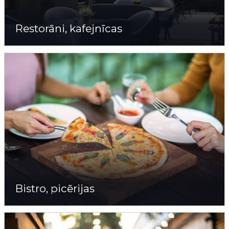
Restorāni, kafejnīcas
Bistro, picērijas