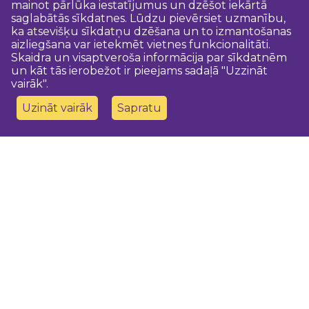
mainot pārlūka iestatījumus un dzēšot iekārtā
saglabātās sīkdatnes. Lūdzu pievērsiet uzmanību,
ka atsevišķu sīkdatņu dzēšana un to izmantošanas
aizliegšana var ietekmēt vietnes funkcionalitāti.
Skaidra un visaptveroša informācija par sīkdatnēm
un kāt tās ierobežot ir pieejams sadaļā "Uzzināt
vairāk".
Uzināt vairāk
Sapratu
Sazinies ar mums
Dobeles novada TIC
turisms@dobele.lv
(+371) 28675118