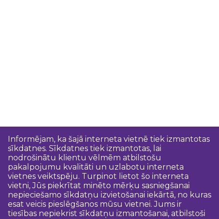
Informējam, ka šajā interneta vietnē tiek izmantotas
sīkdatnes. Sīkdatnes tiek izmantotas, lai
nodrošinātu klientu vēlmēm atbilstošu
pakalpojumu kvalitāti un uzlabotu interneta
vietnes veiktspēju. Turpinot lietot šo interneta
vietni, Jūs piekrītat minēto mērķu sasniegšanai
nepieciešamo sīkdatņu izvietošanai iekārtā, no kuras
esat veicis pieslēgšanos mūsu vietnei. Jums ir
tiesības nepiekrist sīkdatņu izmantošanai, atbilstoši