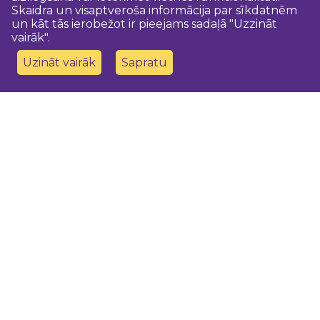
Skaidra un visaptveroša informācija par sīkdatnēm
un kāt tās ierobežot ir pieejams sadaļā "Uzzināt
vairāk".
Uzināt vairāk
Sapratu
Sazinies ar mums
Dobeles novada TIC
turisms@dobele.lv
(+371) 28675118
Dobeles Amatu māja, Baznīcas iela 8, Dobele
Auces TIP