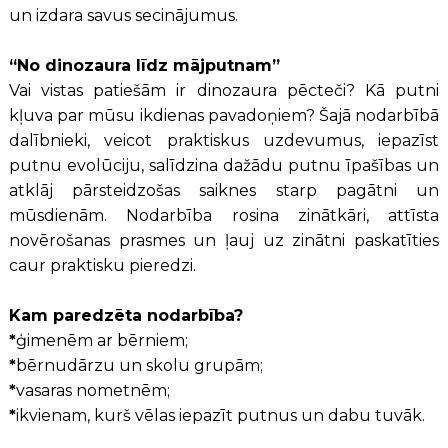
un izdara savus secinājumus.
“No dinozaura līdz mājputnam”
Vai vistas patiešām ir dinozaura pēcteči? Kā putni
kļuva par mūsu ikdienas pavadoņiem? Šajā nodarbībā
dalībnieki, veicot praktiskus uzdevumus, iepazīst
putnu evolūciju, salīdzina dažādu putnu īpašības un
atklāj pārsteidzošas saiknes starp pagātni un
mūsdienām. Nodarbība rosina zinātkāri, attīsta
novērošanas prasmes un ļauj uz zinātni paskatīties
caur praktisku pieredzi.
Kam paredzēta nodarbība?
*
ģimenēm ar bērniem;
*
bērnudārzu un skolu grupām;
*
vasaras nometnēm;
*
ikvienam, kurš vēlas iepazīt putnus un dabu tuvāk.