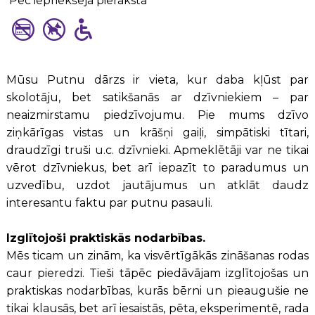
Pēc iepriekšēja pieraksta
Mūsu Putnu dārzs ir vieta, kur daba kļūst par
skolotāju, bet satikšanās ar dzīvniekiem – par
neaizmirstamu piedzīvojumu. Pie mums dzīvo
ziņkārīgas vistas un krāšņi gaiļi, simpātiski tītari,
draudzīgi truši u.c. dzīvnieki. Apmeklētāji var ne tikai
vērot dzīvniekus, bet arī iepazīt to paradumus un
uzvedību, uzdot jautājumus un atklāt daudz
interesantu faktu par putnu pasauli.
Izglītojoši praktiskās nodarbības.
Mēs ticam un zinām, ka visvērtīgākās zināšanas rodas
caur pieredzi. Tieši tāpēc piedāvājam izglītojošas un
praktiskas nodarbības, kurās bērni un pieaugušie ne
tikai klausās, bet arī iesaistās, pēta, eksperimentē, rada