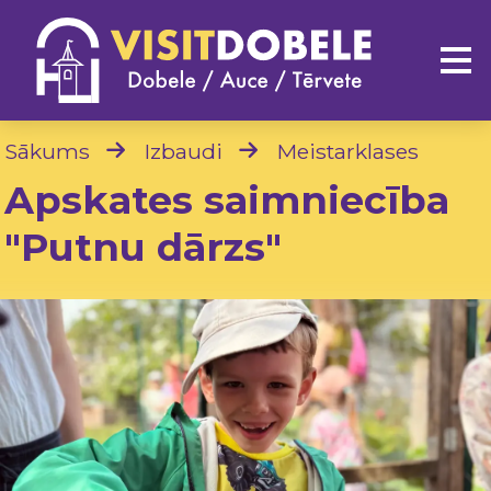
Sākums
Izbaudi
Meistarklases
Apskates saimniecība
"Putnu dārzs"