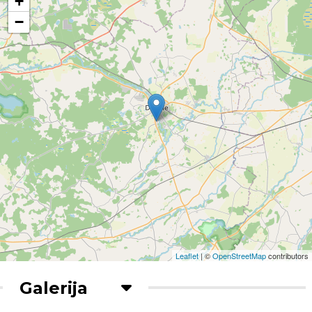
+
−
Leaflet
| ©
OpenStreetMap
contributors
Galerija