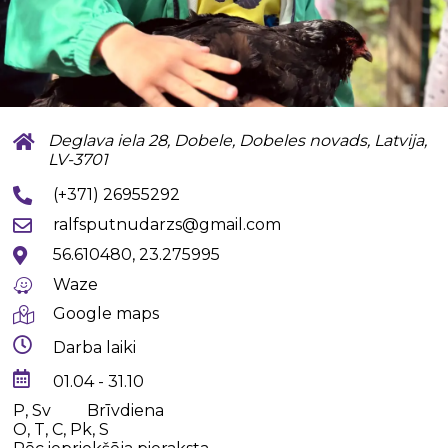
Deglava iela 28, Dobele, Dobeles novads, Latvija,
LV-3701
(+371) 26955292
ralfsputnudarzs@gmail.com
56.610480, 23.275995
Waze
Google maps
Darba laiki
01.04 - 31.10
P, Sv
Brīvdiena
O, T, C, Pk, S