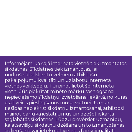
Informējam, ka šajā interneta vietnē tiek izmantotas
sīkdatnes. Sīkdatnes tiek izmantotas, lai
nodrošinātu klientu vēlmēm atbilstošu
pakalpojumu kvalitāti un uzlabotu interneta
vietnes veiktspēju. Turpinot lietot šo interneta
vietni, Jūs piekrītat minēto mērķu sasniegšanai
nepieciešamo sīkdatņu izvietošanai iekārtā, no kuras
esat veicis pieslēgšanos mūsu vietnei. Jums ir
tiesības nepiekrist sīkdatņu izmantošanai, atbilstoši
mainot pārlūka iestatījumus un dzēšot iekārtā
saglabātās sīkdatnes. Lūdzu pievērsiet uzmanību,
ka atsevišķu sīkdatņu dzēšana un to izmantošanas
aizliegšana var ietekmēt vietnes funkcionalitāti.