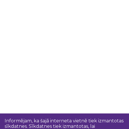
Informējam, ka šajā interneta vietnē tiek izmantotas
sīkdatnes. Sīkdatnes tiek izmantotas, lai