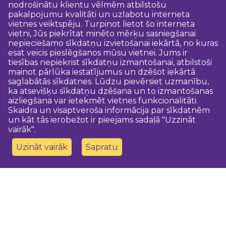
nodrošinātu klientu vēlmēm atbilstošu
pakalpojumu kvalitāti un uzlabotu interneta
vietnes veiktspēju. Turpinot lietot šo interneta
vietni, Jūs piekrītat minēto mērķu sasniegšanai
nepieciešamo sīkdatņu izvietošanai iekārtā, no kuras
esat veicis pieslēgšanos mūsu vietnei. Jums ir
tiesības nepiekrist sīkdatņu izmantošanai, atbilstoši
mainot pārlūka iestatījumus un dzēšot iekārtā
saglabātās sīkdatnes. Lūdzu pievērsiet uzmanību,
ka atsevišķu sīkdatņu dzēšana un to izmantošanas
aizliegšana var ietekmēt vietnes funkcionalitāti.
Skaidra un visaptveroša informācija par sīkdatnēm
un kāt tās ierobežot ir pieejams sadaļā "Uzzināt
vairāk".
Uzināt vairāk
Sapratu