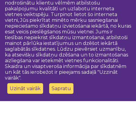
nodrošinātu klientu vēlmēm atbilstošu
pakalpojumu kvalitāti un uzlabotu interneta
vietnes veiktspēju. Turpinot lietot šo interneta
vietni, Jūs piekrītat minēto mērķu sasniegšanai
nepieciešamo sīkdatņu izvietošanai iekārtā, no kuras
esat veicis pieslēgšanos mūsu vietnei. Jums ir
tiesības nepiekrist sīkdatņu izmantošanai, atbilstoši
mainot pārlūka iestatījumus un dzēšot iekārtā
saglabātās sīkdatnes. Lūdzu pievērsiet uzmanību,
ka atsevišķu sīkdatņu dzēšana un to izmantošanas
aizliegšana var ietekmēt vietnes funkcionalitāti.
Skaidra un visaptveroša informācija par sīkdatnēm
un kāt tās ierobežot ir pieejams sadaļā "Uzzināt
vairāk".
Uzināt vairāk
Sapratu