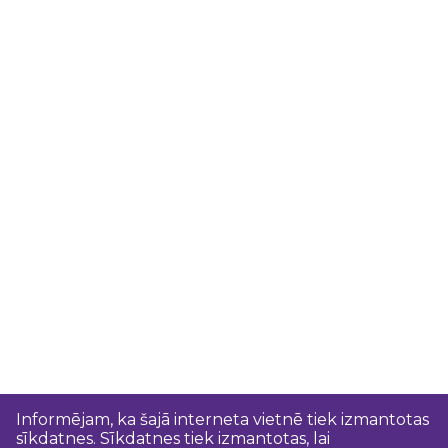
Informējam, ka šajā interneta vietnē tiek izmantotas
sīkdatnes. Sīkdatnes tiek izmantotas, lai