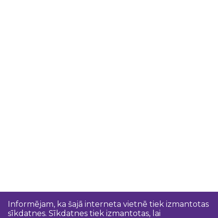
Informējam, ka šajā interneta vietnē tiek izmantotas
sīkdatnes. Sīkdatnes tiek izmantotas, lai