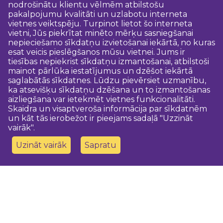
nodrošinātu klientu vēlmēm atbilstošu
pakalpojumu kvalitāti un uzlabotu interneta
vietnes veiktspēju. Turpinot lietot šo interneta
vietni, Jūs piekrītat minēto mērķu sasniegšanai
nepieciešamo sīkdatņu izvietošanai iekārtā, no kuras
esat veicis pieslēgšanos mūsu vietnei. Jums ir
tiesības nepiekrist sīkdatņu izmantošanai, atbilstoši
mainot pārlūka iestatījumus un dzēšot iekārtā
saglabātās sīkdatnes. Lūdzu pievērsiet uzmanību,
ka atsevišķu sīkdatņu dzēšana un to izmantošanas
aizliegšana var ietekmēt vietnes funkcionalitāti.
Skaidra un visaptveroša informācija par sīkdatnēm
un kāt tās ierobežot ir pieejams sadaļā "Uzzināt
vairāk".
Uzināt vairāk
Sapratu