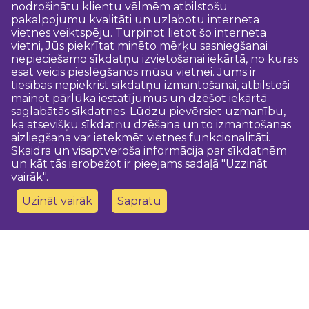
nodrošinātu klientu vēlmēm atbilstošu
pakalpojumu kvalitāti un uzlabotu interneta
vietnes veiktspēju. Turpinot lietot šo interneta
vietni, Jūs piekrītat minēto mērķu sasniegšanai
nepieciešamo sīkdatņu izvietošanai iekārtā, no kuras
esat veicis pieslēgšanos mūsu vietnei. Jums ir
tiesības nepiekrist sīkdatņu izmantošanai, atbilstoši
mainot pārlūka iestatījumus un dzēšot iekārtā
saglabātās sīkdatnes. Lūdzu pievērsiet uzmanību,
ka atsevišķu sīkdatņu dzēšana un to izmantošanas
aizliegšana var ietekmēt vietnes funkcionalitāti.
Skaidra un visaptveroša informācija par sīkdatnēm
un kāt tās ierobežot ir pieejams sadaļā "Uzzināt
vairāk".
Uzināt vairāk
Sapratu