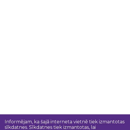
Informējam, ka šajā interneta vietnē tiek izmantotas
sīkdatnes. Sīkdatnes tiek izmantotas, lai