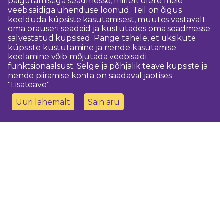
paigutamisega seadmesse, millelt olete meie
veebisaidiga ühenduse loonud. Teil on õigus
keelduda küpsiste kasutamisest, muutes vastavalt
oma brauseri seadeid ja kustutades oma seadmesse
salvestatud küpsised. Pange tähele, et üksikute
küpsiste kustutamine ja nende kasutamise
keelamine võib mõjutada veebisaidi
funktsionaalsust. Selge ja põhjalik teave küpsiste ja
nende piiramise kohta on saadaval jaotises
"Lisateave".
Uuri lähemalt
Sain aru
Võtke meiega ühendust
Dobeles novada TIC