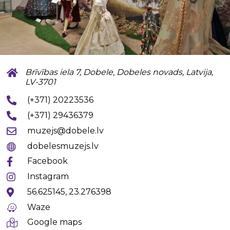
Brīvības iela 7, Dobele, Dobeles novads, Latvija,
LV-3701
(+371) 20223536
(+371) 29436379
muzejs@dobele.lv
dobelesmuzejs.lv
Facebook
Instagram
56.625145, 23.276398
Waze
Google maps