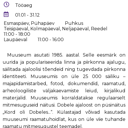
Tööaeg
01.01 - 31.12
Esmaspäev, Pühapäev
Puhkus
Teisipäeval, Kolmapäeval, Neljapäeval, Reedel
11:00 - 18:00
Laupäeval
11:00 - 16:00
Muuseum asutati 1985. aastal. Selle eesmärk on
uurida ja populariseerida linna ja piirkonna ajalugu,
säilitada ajaloolisi tõendeid ning tugevdada piirkonna
identiteeti. Muuseumis on üle 25 000 säiliku –
majapidamistarbed, fotod, dokumendid, raamatud,
arheoloogiliste väljakaevamiste leiud, kirjalikud
materjalid. Muuseumis korraldatakse regulaarselt
mitmesuguseid näitusi. Dobele ajaloost on püsinäitus
„Kord oli Dobeles...“. Külastajad võivad kasutada
muuseumi raamatuhoidlat, kus on üle viie tuhande
raamatu mitmesugustel teemadel.