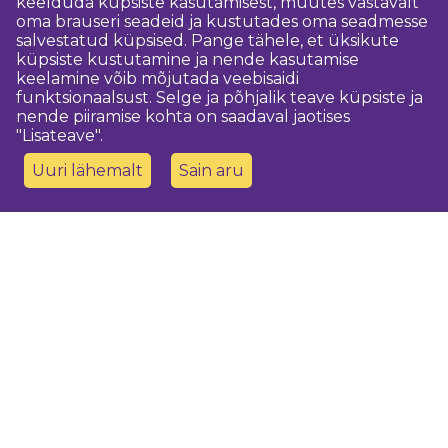
keelduda küpsiste kasutamisest, muutes vastavalt
oma brauseri seadeid ja kustutades oma seadmesse
salvestatud küpsised. Pange tähele, et üksikute
küpsiste kustutamine ja nende kasutamise
keelamine võib mõjutada veebisaidi
funktsionaalsust. Selge ja põhjalik teave küpsiste ja
nende piiramise kohta on saadaval jaotises
"Lisateave".
Uuri lähemalt
Sain aru
Võtke meiega ühendust
Dobeles novada TIC
turisms@dobele.lv