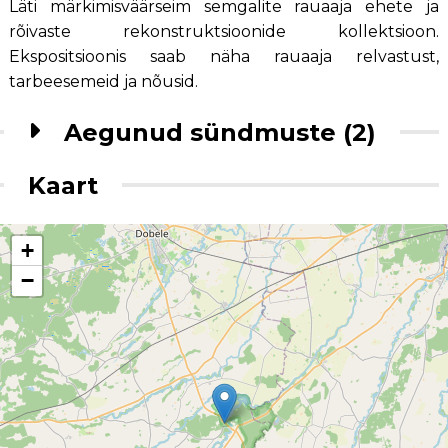
Läti märkimisväärseim semgalite rauaaja ehete ja
rõivaste rekonstruktsioonide kollektsioon.
Ekspositsioonis saab näha rauaaja relvastust,
tarbeesemeid ja nõusid.
Aegunud sündmuste (2)
Kaart
+
−