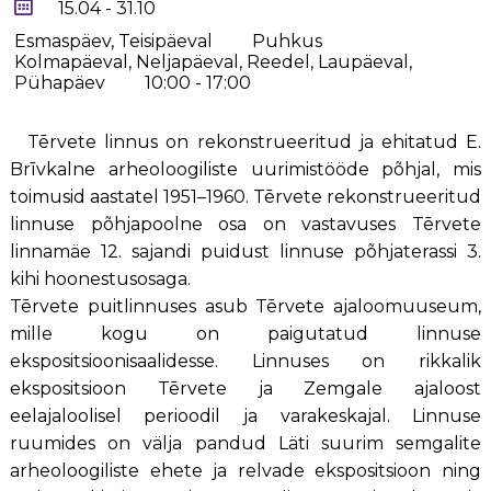
15.04 - 31.10
Esmaspäev, Teisipäeval
Puhkus
Kolmapäeval, Neljapäeval, Reedel, Laupäeval,
Pühapäev
10:00 - 17:00
Tērvete linnus on rekonstrueeritud ja ehitatud E.
Brīvkalne arheoloogiliste uurimistööde põhjal, mis
toimusid aastatel 1951–1960. Tērvete rekonstrueeritud
linnuse põhjapoolne osa on vastavuses Tērvete
linnamäe 12. sajandi puidust linnuse põhjaterassi 3.
kihi hoonestusosaga.
Tērvete puitlinnuses asub Tērvete ajaloomuuseum,
mille kogu on paigutatud linnuse
ekspositsioonisaalidesse. Linnuses on rikkalik
ekspositsioon Tērvete ja Zemgale ajaloost
eelajaloolisel perioodil ja varakeskajal. Linnuse
ruumides on välja pandud Läti suurim semgalite
arheoloogiliste ehete ja relvade ekspositsioon ning