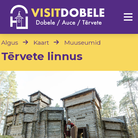
Algus
Kaart
Muuseumid
Tērvete linnus