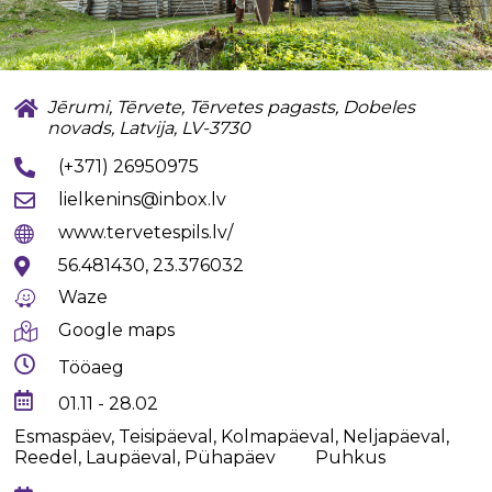
Jērumi, Tērvete, Tērvetes pagasts, Dobeles
novads, Latvija, LV-3730
(+371) 26950975
lielkenins@inbox.lv
www.tervetespils.lv/
56.481430, 23.376032
Waze
Google maps
Tööaeg
01.11 - 28.02
Esmaspäev, Teisipäeval, Kolmapäeval, Neljapäeval,
Reedel, Laupäeval, Pühapäev
Puhkus