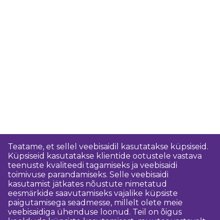
Teatame, et sellel veebisaidil kasutatakse küpsiseid.
Küpsiseid kasutatakse klientide ootustele vastava
teenuste kvaliteedi tagamiseks ja veebisaidi
toimivuse parandamiseks. Selle veebisaidi
kasutamist jätkates nõustute nimetatud
eesmärkide saavutamiseks vajalike küpsiste
paigutamisega seadmesse, millelt olete meie
veebisaidiga ühenduse loonud. Teil on õigus