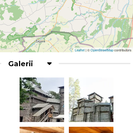
Leaflet
| ©
OpenStreetMap
contributors
Galerii