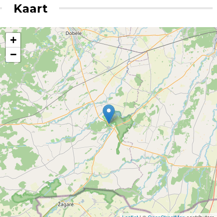
Kaart
+
−
Leaflet
| ©
OpenStreetMap
contributors