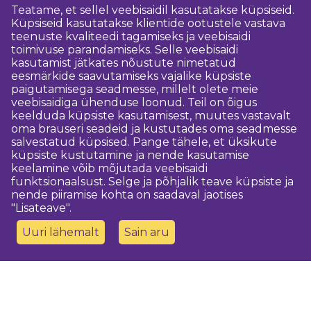
Teatame, et sellel veebisaidil kasutatakse küpsiseid.
Küpsiseid kasutatakse klientide ootustele vastava
teenuste kvaliteedi tagamiseks ja veebisaidi
toimivuse parandamiseks. Selle veebisaidi
kasutamist jätkates nõustute nimetatud
eesmärkide saavutamiseks vajalike küpsiste
paigutamisega seadmesse, millelt olete meie
veebisaidiga ühenduse loonud. Teil on õigus
keelduda küpsiste kasutamisest, muutes vastavalt
oma brauseri seadeid ja kustutades oma seadmesse
salvestatud küpsised. Pange tähele, et üksikute
küpsiste kustutamine ja nende kasutamise
keelamine võib mõjutada veebisaidi
funktsionaalsust. Selge ja põhjalik teave küpsiste ja
nende piiramise kohta on saadaval jaotises
"Lisateave".
Uuri lähemalt
Sain aru