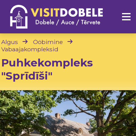
Algus
Ööbimine
Vabaajakompleksid
Puhkekompleks
"Sprīdīši"