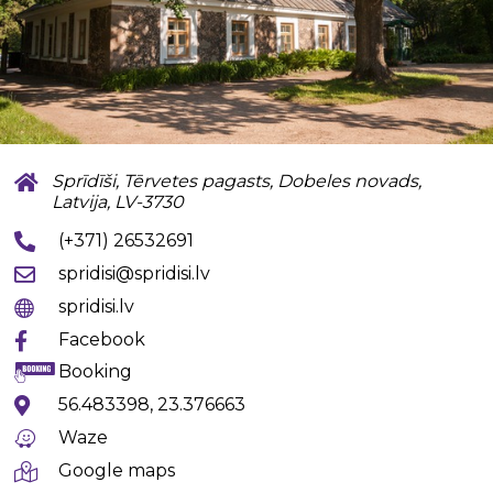
Sprīdīši, Tērvetes pagasts, Dobeles novads,
Latvija, LV-3730
(+371) 26532691
spridisi@spridisi.lv
spridisi.lv
Facebook
Booking
56.483398, 23.376663
Waze
Google maps