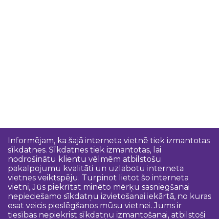
Informējam, ka šajā interneta vietnē tiek izmantotas
sīkdatnes. Sīkdatnes tiek izmantotas, lai
nodrošinātu klientu vēlmēm atbilstošu
pakalpojumu kvalitāti un uzlabotu interneta
vietnes veiktspēju. Turpinot lietot šo interneta
vietni, Jūs piekrītat minēto mērķu sasniegšanai
nepieciešamo sīkdatņu izvietošanai iekārtā, no kuras
esat veicis pieslēgšanos mūsu vietnei. Jums ir
tiesības nepiekrist sīkdatņu izmantošanai, atbilstoši