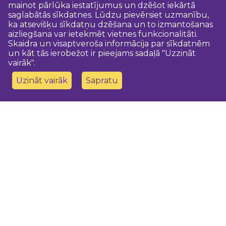
mainot pārlūka iestatījumus un dzēšot iekārtā
saglabātās sīkdatnes. Lūdzu pievērsiet uzmanību,
ka atsevišķu sīkdatņu dzēšana un to izmantošanas
aizliegšana var ietekmēt vietnes funkcionalitāti.
Skaidra un visaptveroša informācija par sīkdatnēm
un kāt tās ierobežot ir pieejams sadaļā "Uzzināt
vairāk".
Uzināt vairāk
Sapratu
Sazinies ar mums
Dobeles novada TIC
turisms@dobele.lv
(+371) 28675118