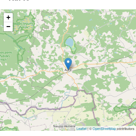
+
−
Leaflet
| ©
OpenStreetMap
contributors