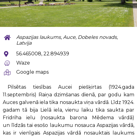
Aspazijas laukums, Auce, Dobeles novads,
Latvija
56.465008, 22.894939
Waze
Google maps
Pilsētas tiesības Aucei piešķirtas (1924.gada
11.septembris) Raiņa dzimšanas dienā, par godu kam
Auces galvenā iela tika nosaukta viņa vārdā. Līdz 1924.
gadam tā bija Lielā iela, vienu laiku tika saukta par
Fridriha ielu (nosaukta barona Мēdema vārdā)
un līdzās tai esošo laukumu nosauca Aspazijas vārdā,
kas ir vienīgais Aspazijas vārdā nosauktais laukums