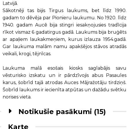
Latvijā.
Sākotnēji tas bijis Tirgus laukums, bet līdz 1990.
gadam to dēvēja par Pionieru laukumu. No 1920. līdz
1940. gadam Aucē bija stingri iesakņojusies tradīcija
rīkot vismaz 6 gadatirgus gadā. Laukums bija bruģēts
ar apaļiem laukakmeņiem, kurus izlauza 1954.gadā.
Gar laukuma malām namu apakšējos stāvos atradās
veikali, krogi, tējnīcas.
Laukuma malā esošais kiosks saglabājis savu
vēsturisko izskatu un ir pārdzīvojis abus Pasaules
karus, šobrīd tajā atrodas Auces Mājražotāju tirdziņš.
Šobrīd laukums ir iecienīta atpūtas un dažādu svētku
norises vieta.
Notikušie pasākumi (15)
Karte