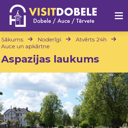
Sākums
Noderīgi
Atvērts 24h
Auce un apkārtne
Aspazijas laukums