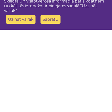
Skaidra un visaptveroša informācija par sīkdatnēm
un kāt tās ierobežot ir pieejams sadaļā "Uzzināt
vairāk".
Uzināt vairāk
Sapratu
Sazinies ar mums
Dobeles novada TIC
turisms@dobele.lv
(+371) 28675118
Dobeles Amatu māja, Baznīcas iela 8, Dobele
Auces TIP