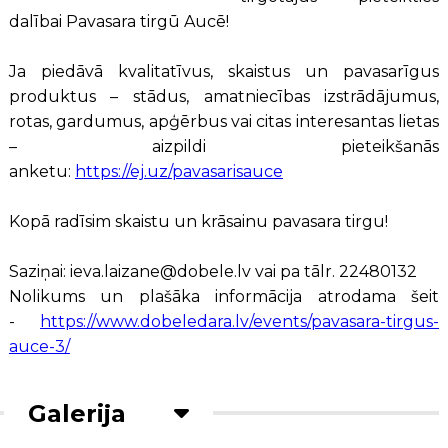
dalībai Pavasara tirgū Aucē!
Ja piedāvā kvalitatīvus, skaistus un pavasarīgus
produktus – stādus, amatniecības izstrādājumus,
rotas, gardumus, apģērbus vai citas interesantas lietas
– aizpildi pieteikšanās
anketu:
https://ej.uz/pavasarisauce
Kopā radīsim skaistu un krāsainu pavasara tirgu!
Saziņai: ieva.laizane@dobele.lv vai pa tālr. 22480132
Nolikums un plašāka informācija atrodama šeit
-
https://www.dobeledara.lv/events/pavasara-tirgus-
auce-3/
Galerija