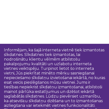
Informējam, ka šajā interneta vietnē tiek izmantotas
sīkdatnes. Sīkdatnes tiek izmantotas, lai
nodrošinātu klientu vēlmēm atbilstošu
pakalpojumu kvalitāti un uzlabotu interneta
vietnes veiktspēju. Turpinot lietot šo interneta
vietni, Jūs piekrītat minēto mērķu sasniegšanai
nepieciešamo sīkdatņu izvietošanai iekārtā, no kuras
esat veicis pieslēgšanos mūsu vietnei. Jums ir
tiesības nepiekrist sīkdatņu izmantošanai, atbilstoši
mainot pārlūka iestatījumus un dzēšot iekārtā
saglabātās sīkdatnes. Lūdzu pievērsiet uzmanību,
ka atsevišķu sīkdatņu dzēšana un to izmantošanas
aizliegšana var ietekmēt vietnes funkcionalitāti.