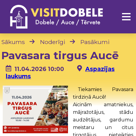
Sākums
Noderīgi
Pasākumi
Pavasara tirgus Aucē
11.04.2026 10:00
Aspazijas
laukums
Tiekamies Pavasara
tirdziņā Aucē!
Aicinām amatniekus,
mājražotājus, stādu
audzētājus, gardumu
meistaru un citus
tirgotājus pieteikties