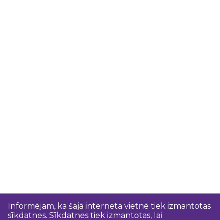
Informējam, ka šajā interneta vietnē tiek izmantotas
sīkdatnes. Sīkdatnes tiek izmantotas, lai