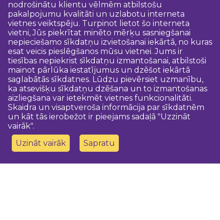
nodrošinātu klientu vēlmēm atbilstošu
pakalpojumu kvalitāti un uzlabotu interneta
vietnes veiktspēju. Turpinot lietot šo interneta
vietni, Jūs piekrītat minēto mērķu sasniegšanai
nepieciešamo sīkdatņu izvietošanai iekārtā, no kuras
esat veicis pieslēgšanos mūsu vietnei. Jums ir
tiesības nepiekrist sīkdatņu izmantošanai, atbilstoši
mainot pārlūka iestatījumus un dzēšot iekārtā
saglabātās sīkdatnes. Lūdzu pievērsiet uzmanību,
ka atsevišķu sīkdatņu dzēšana un to izmantošanas
aizliegšana var ietekmēt vietnes funkcionalitāti.
Skaidra un visaptveroša informācija par sīkdatnēm
un kāt tās ierobežot ir pieejams sadaļā "Uzzināt
vairāk".
Uzināt vairāk
Sapratu