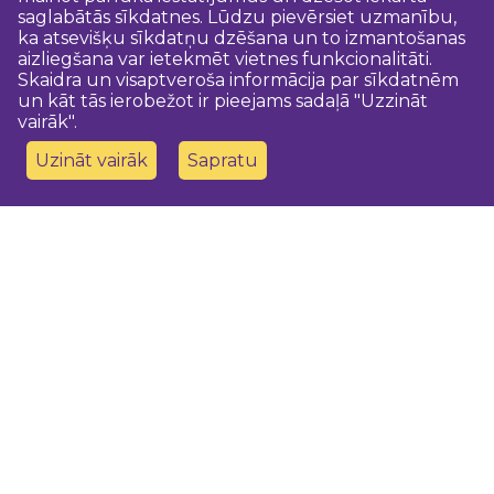
saglabātās sīkdatnes. Lūdzu pievērsiet uzmanību,
ka atsevišķu sīkdatņu dzēšana un to izmantošanas
aizliegšana var ietekmēt vietnes funkcionalitāti.
Skaidra un visaptveroša informācija par sīkdatnēm
un kāt tās ierobežot ir pieejams sadaļā "Uzzināt
vairāk".
Uzināt vairāk
Sapratu
Sazinies ar mums
Dobeles novada TIC
turisms@dobele.lv
(+371) 28675118