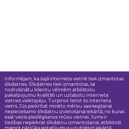
Informējam, ka šajā interneta vietnē tiek izmantotas
sīkdatnes. Sīkdatnes tiek izmantotas, lai
nodrošinātu klientu vēlmēm atbilstošu
pakalpojumu kvalitāti un uzlabotu interneta
vietnes veiktspēju. Turpinot lietot šo interneta
vietni, Jūs piekrītat minēto mērķu sasniegšanai
nepieciešamo sīkdatņu izvietošanai iekārtā, no kuras
esat veicis pieslēgšanos mūsu vietnei. Jums ir
tiesības nepiekrist sīkdatņu izmantošanai, atbilstoši
mainot pārlūka iestatījumus un dzēšot iekārtā