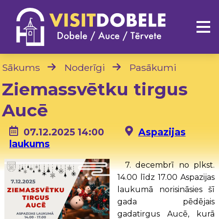
Sākums
Noderīgi
Pasākumi
Ziemassvētku tirgus
Aucē
07.12.2025 14:00
Aspazijas
laukums
7. decembrī no plkst.
14.00 līdz 17.00 Aspazijas
laukumā norisināsies šī
gada pēdējais
gadatirgus Aucē, kurā