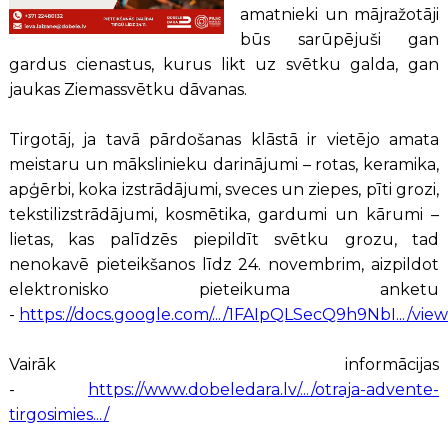
amatnieki un mājražotāji
būs sarūpējuši gan
gardus cienastus, kurus likt uz svētku galda, gan
jaukas Ziemassvētku dāvanas.
Tirgotāj, ja tavā pārdošanas klāstā ir vietējo amata
meistaru un mākslinieku darinājumi – rotas, keramika,
apģērbi, koka izstrādājumi, sveces un ziepes, pīti grozi,
tekstilizstrādājumi, kosmētika, gardumi un kārumi –
lietas, kas palīdzēs piepildīt svētku grozu, tad
nenokavē pieteikšanos līdz 24. novembrim, aizpildot
elektronisko pieteikuma anketu
-
https://docs.google.com/.../1FAIpQLSecQ9h9NbI.../view
Vairāk informācijas
-
https://www.dobeledara.lv/.../otraja-advente-
tirgosimies.../