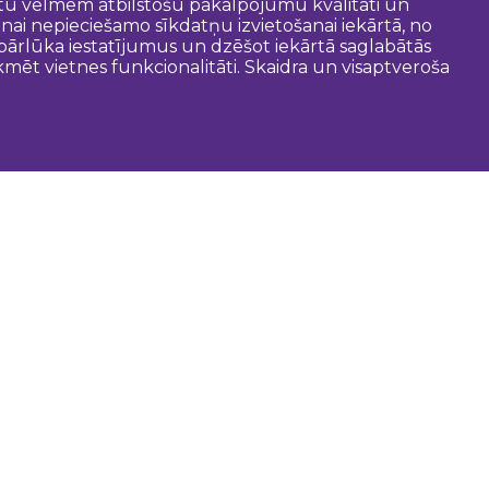
entu vēlmēm atbilstošu pakalpojumu kvalitāti un
anai nepieciešamo sīkdatņu izvietošanai iekārtā, no
t pārlūka iestatījumus un dzēšot iekārtā saglabātās
mēt vietnes funkcionalitāti. Skaidra un visaptveroša
oderīgi
Dobeles novada pašvaldība
Zemgales tūrisma lapa
Latvijas tūrisma lapa
Tūrisma informācijas centri
Gida pakalpojumi
Kartes un brošūras
Maršruti
Audio gids