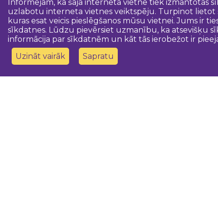
Informējam, ka šajā interneta vietnē tiek izmantotas s
uzlabotu interneta vietnes veiktspēju. Turpinot lietot
kuras esat veicis pieslēgšanos mūsu vietnei. Jums ir ti
sīkdatnes. Lūdzu pievērsiet uzmanību, ka atsevišķu sī
informācija par sīkdatnēm un kāt tās ierobežot ir pieej
Uzināt vairāk
Sapratu