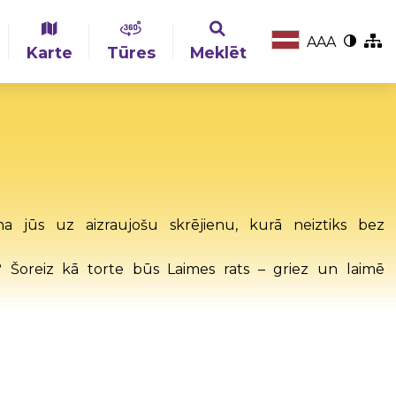
A
A
A
Karte
Tūres
Meklēt
cina jūs uz aizraujošu skrējienu, kurā neiztiks bez
Šoreiz kā torte būs Laimes rats – griez un laimē