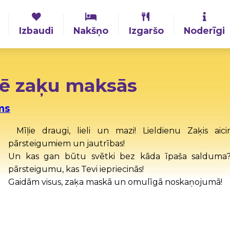
Izbaudi
Nakšņo
Izgaršo
Noderīgi
cē zaķu maksās
ms
Mīļie draugi, lieli un mazi! Lieldienu Zaķis ai
pārsteigumiem un jautrības!
Un kas gan būtu svētki bez kāda īpaša salduma? 
pārsteigumu, kas Tevi iepriecinās!
Gaidām visus, zaķa maskā un omulīgā noskaņojumā!