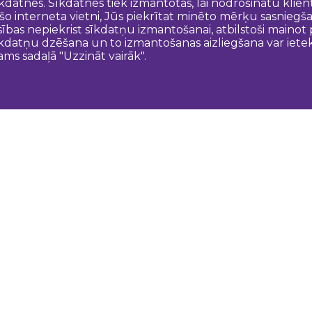
īkdatnes. Sīkdatnes tiek izmantotas, lai nodrošinātu kli
 šo interneta vietni, Jūs piekrītat minēto mērķu sasniegš
esības nepiekrist sīkdatņu izmantošanai, atbilstoši maino
kdatņu dzēšana un to izmantošanas aizliegšana var ietek
ams sadaļā "Uzzināt vairāk".
Sazinies ar mums
N
Dobeles novada TIC
turisms@dobele.lv
(+371) 28675118
Dobeles Amatu māja, Baznīcas iela 8, Dobele
Auces TIP
evija.slaudere@dobele.lv
(+371) 27823375