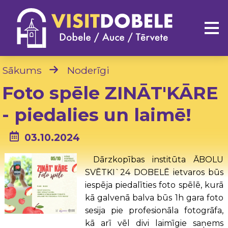
Sākums
Noderīgi
Foto spēle ZINĀT'KĀRE
- piedalies un laimē!
03.10.2024
Dārzkopības institūta ĀBOLU
SVĒTKI`24 DOBELĒ ietvaros būs
iespēja piedalīties foto spēlē, kurā
kā galvenā balva būs 1h gara foto
sesija pie profesionāla fotogrāfa,
kā arī vēl divi laimīgie saņems