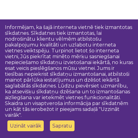
Informējam, ka šajā interneta vietnē tiek izmantotas
sīkdatnes. Sīkdatnes tiek izmantotas, lai
nodrošinātu klientu vēlmēm atbilstošu
pakalpojumu kvalitāti un uzlabotu interneta
vietnes veiktspēju. Turpinot lietot šo interneta
vietni, Jūs piekrītat minēto mērķu sasniegšanai
nepieciešamo sīkdatņu izvietošanai iekārtā, no kuras
esat veicis pieslēgšanos mūsu vietnei. Jums ir
tiesības nepiekrist sīkdatņu izmantošanai, atbilstoši
mainot pārlūka iestatījumus un dzēšot iekārtā
saglabātās sīkdatnes. Lūdzu pievērsiet uzmanību,
ka atsevišķu sīkdatņu dzēšana un to izmantošanas
aizliegšana var ietekmēt vietnes funkcionalitāti.
Skaidra un visaptveroša informācija par sīkdatnēm
un kāt tās ierobežot ir pieejams sadaļā "Uzzināt
vairāk".
Uzināt vairāk
Sapratu