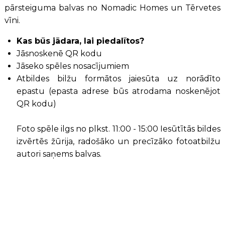
pārsteiguma balvas no Nomadic Homes un Tērvetes
vīni.
Kas būs jādara, lai piedalītos?
Jāsnoskenē QR kodu
Jāseko spēles nosacījumiem
Atbildes bilžu formātos jaiesūta uz norādīto
epastu (epasta adrese būs atrodama noskenējot
QR kodu)
Foto spēle ilgs no plkst. 11:00 - 15:00 Iesūtītās bildes
izvērtēs žūrija, radošāko un precīzāko fotoatbilžu
autori saņems balvas.