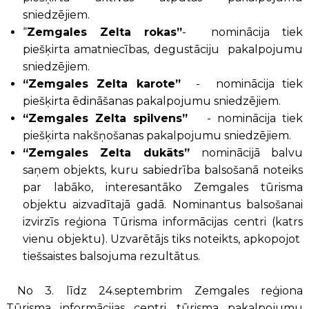
sniedzējiem.
“
Zemgales Zelta rokas”
- nominācija tiek
piešķirta amatniecības, degustāciju pakalpojumu
sniedzējiem.
“Zemgales Zelta karote”
- nominācija tiek
piešķirta ēdināšanas pakalpojumu sniedzējiem.
“Zemgales Zelta spilvens”
- nominācija tiek
piešķirta nakšņošanas pakalpojumu sniedzējiem.
“Zemgales Zelta dukāts”
nominācijā balvu
saņem objekts, kuru sabiedrība balsošanā noteiks
par labāko, interesantāko Zemgales tūrisma
objektu aizvadītajā gadā. Nominantus balsošanai
izvirzīs reģiona Tūrisma informācijas centri (katrs
vienu objektu). Uzvarētājs tiks noteikts, apkopojot
tiešsaistes balsojuma rezultātus.
No 3. līdz 24.septembrim Zemgales reģiona
Tūrisma informācijas centri, tūrisma pakalpojumu