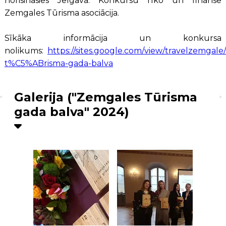
norisināsies Jelgavā. Konkursu rīko un finansē
Zemgales Tūrisma asociācija.
Sīkāka informācija un konkursa
nolikums:
https://sites.google.com/view/travelzemgale
t%C5%ABrisma-gada-balva
Galerija ("Zemgales Tūrisma
gada balva" 2024)