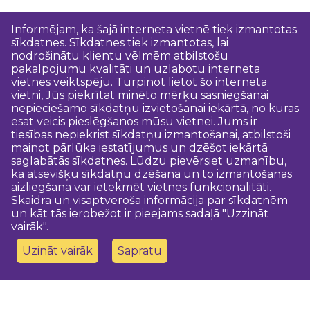
Informējam, ka šajā interneta vietnē tiek izmantotas
sīkdatnes. Sīkdatnes tiek izmantotas, lai
nodrošinātu klientu vēlmēm atbilstošu
pakalpojumu kvalitāti un uzlabotu interneta
vietnes veiktspēju. Turpinot lietot šo interneta
vietni, Jūs piekrītat minēto mērķu sasniegšanai
nepieciešamo sīkdatņu izvietošanai iekārtā, no kuras
esat veicis pieslēgšanos mūsu vietnei. Jums ir
tiesības nepiekrist sīkdatņu izmantošanai, atbilstoši
mainot pārlūka iestatījumus un dzēšot iekārtā
saglabātās sīkdatnes. Lūdzu pievērsiet uzmanību,
ka atsevišķu sīkdatņu dzēšana un to izmantošanas
aizliegšana var ietekmēt vietnes funkcionalitāti.
Skaidra un visaptveroša informācija par sīkdatnēm
un kāt tās ierobežot ir pieejams sadaļā "Uzzināt
vairāk".
Uzināt vairāk
Sapratu