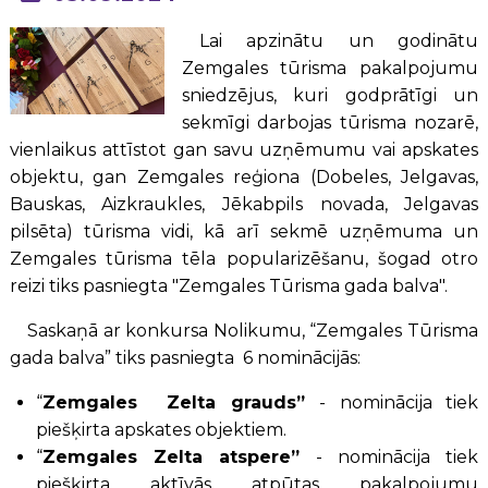
Lai apzinātu un godinātu
Zemgales tūrisma pakalpojumu
sniedzējus, kuri godprātīgi un
sekmīgi darbojas tūrisma nozarē,
vienlaikus attīstot gan savu uzņēmumu vai apskates
objektu, gan Zemgales reģiona (Dobeles, Jelgavas,
Bauskas, Aizkraukles, Jēkabpils novada, Jelgavas
pilsēta) tūrisma vidi, kā arī sekmē uzņēmuma un
Zemgales tūrisma tēla popularizēšanu, šogad otro
reizi tiks pasniegta "Zemgales Tūrisma gada balva".
Saskaņā ar konkursa Nolikumu, “Zemgales Tūrisma
gada balva” tiks pasniegta 6 nominācijās:
“
Zemgales Zelta grauds”
- nominācija tiek
piešķirta apskates objektiem.
“
Zemgales Zelta atspere”
- nominācija tiek
piešķirta aktīvās atpūtas pakalpojumu