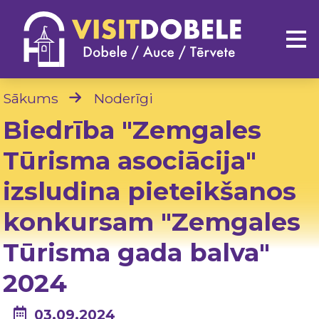
Sākums
Noderīgi
Biedrība "Zemgales
Tūrisma asociācija"
izsludina pieteikšanos
konkursam "Zemgales
Tūrisma gada balva"
2024
03.09.2024