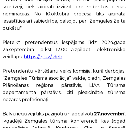
sniedzēji, tiek aicināti izvirzīt pretendentus piecās
nominācijās. No 10.oktobra procesā tiks aicināta
iesaistīties arī sabiedrība, balsojot par "Zemgales Zelta
dukātu".
Pieteikt pretendentus iespējams līdz 2024.gada
24.septembra plkst. 12.00, aizpildot elektronisko
veidlapu
https://ej.uz/s3eh
Pretendentu vērtēšanu veiks komisija, kurā darbojas
“Zemgales Tūrisma asociācija” valde, biedri, Zemgales
Plānošanas reģiona pārstāvis, LIAA Tūrisma
departamenta pārstāvis, citi pieaicinātie tūrisma
nozares profesionāļi.
Balvu ieguvēji tiks paziņoti un apbalvoti
27.novembrī
,
ikgadējā Zemgales tūrisma konferencē, kas šogad