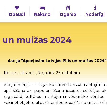
Izbaudi
Nakšņo
Izgaršo
Noderīgi
s un muižas 2024
Akcija "Apceļosim Latvijas Pilis un muižas 2024"
Norises laiks no 1. jūnija līdz 26. oktobrim.
Akcijas mērķis - Latvijas kultūrvēsturiskā mantojuma 
apzināšana un popularizēšana, iesaistot ceļotājus ak
saglabātā kultūras mantojuma vēsturisko vērtību 
veicinot objektu atpazīstamību, iepazīšanu un to izzi