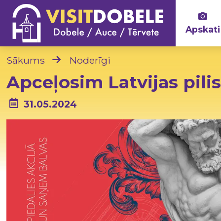
Apskati
Sākums
Noderīgi
Apceļosim Latvijas pili
31.05.2024