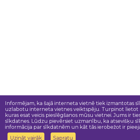
Informējam, ka šajā interneta vietnē tiek izmantotas s
uzlabotu interneta vietnes veiktspēju. Turpinot lietot
kuras esat veicis pieslēgšanos mūsu vietnei. Jums ir ti
sīkdatnes. Lūdzu pievērsiet uzmanību, ka atsevišķu sī
informācija par sīkdatnēm un kāt tās ierobežot ir pieej
Uzināt vairāk
Sapratu