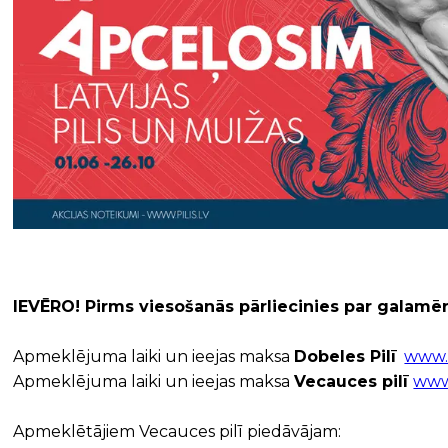
IEVĒRO! Pirms viesošanās pārliecinies par galamē
Apmeklējuma laiki un ieejas maksa
Dobeles Pilī
www.d
Apmeklējuma laiki un ieejas maksa
Vecauces pilī
www
Apmeklētājiem Vecauces pilī piedāvājam: