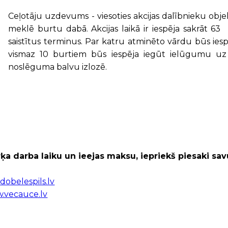
Ceļotāju uzdevums - viesoties akcijas dalībnieku obj
meklē burtu dabā. Akcijas laikā ir iespēja sakrāt 6
saistītus terminus. Par katru atminēto vārdu būs iespē
vismaz 10 burtiem būs iespēja iegūt ielūgumu uz 
noslēguma balvu izlozē.
rķa darba laiku un ieejas maksu, iepriekš piesaki s
obelespils.lv
.vecauce.lv