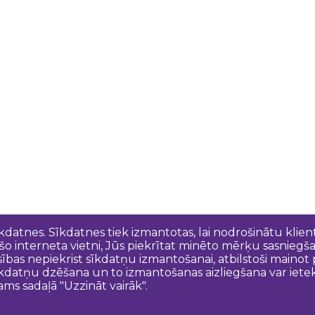
īkdatnes. Sīkdatnes tiek izmantotas, lai nodrošinātu kli
 šo interneta vietni, Jūs piekrītat minēto mērķu sasniegš
esības nepiekrist sīkdatņu izmantošanai, atbilstoši maino
kdatņu dzēšana un to izmantošanas aizliegšana var ietek
ams sadaļā "Uzzināt vairāk".