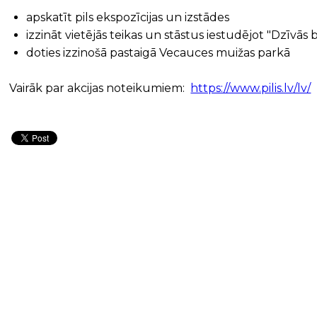
apskatīt pils ekspozīcijas un izstādes
izzināt vietējās teikas un stāstus iestudējot "Dzīvās b
doties izzinošā pastaigā Vecauces muižas parkā
Vairāk par akcijas noteikumiem:
https://www.pilis.lv/lv/