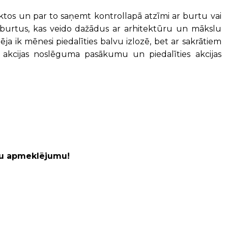
ektos un par to saņemt kontrollapā atzīmi ar burtu vai
3 burtus, kas veido dažādus ar arhitektūru un mākslu
ja ik mēnesi piedalīties balvu izlozē, bet ar sakrātiem
akcijas noslēguma pasākumu un piedalīties akcijas
avu apmeklējumu!