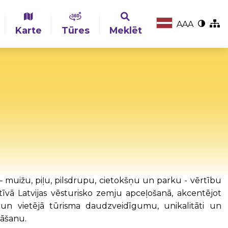
A
A
A
Karte
Tūres
Meklēt
– muižu, piļu, pilsdrupu, cietokšņu un parku - vērtību
tīvā Latvijas vēsturisko zemju apceļošanā, akcentējot
un vietējā tūrisma daudzveidīgumu, unikalitāti un
nāšanu.