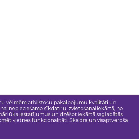
entu vēlmēm atbilstošu pakalpojumu kvalitāti un
anai nepieciešamo sīkdatņu izvietošanai iekārtā, no
t pārlūka iestatījumus un dzēšot iekārtā saglabātās
mēt vietnes funkcionalitāti. Skaidra un visaptveroša