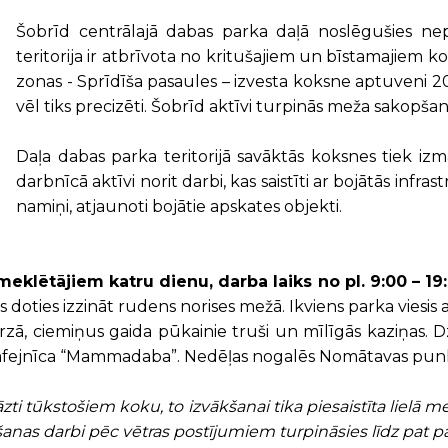
Šobrīd centrālajā dabas parka daļā noslēgušies ne
teritorija ir atbrīvota no kritušajiem un bīstamajiem
zonas - Sprīdīša pasaules – izvesta koksne aptuveni
vēl tiks precizēti. Šobrīd aktīvi turpinās meža sakopš
Daļa dabas parka teritorijā savāktās koksnes tiek iz
darbnīcā aktīvi norit darbi, kas saistīti ar bojātās infr
namiņi, atjaunoti bojātie apskates objekti.
lētājiem katru dienu, darba laiks no pl. 9:00 – 19:
s doties izzināt rudens norises mežā. Ikviens parka viesis
rzā, ciemiņus gaida pūkainie truši un mīlīgās kaziņas.
vā kafejnīca “Mammadaba”. Nedēļas nogalēs Nomātavas pu
gāzti tūkstošiem koku
, to izvākšanai tika piesaistīta lielā 
šanas darbi pēc vētras postījumiem turpināsies līdz pat p