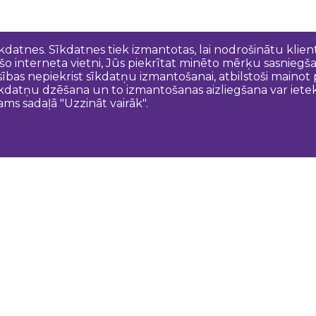
īkdatnes. Sīkdatnes tiek izmantotas, lai nodrošinātu kli
 šo interneta vietni, Jūs piekrītat minēto mērķu sasniegš
esības nepiekrist sīkdatņu izmantošanai, atbilstoši maino
kdatņu dzēšana un to izmantošanas aizliegšana var ietek
ams sadaļā "Uzzināt vairāk".
Sazinies ar mums
N
Dobeles novada TIC
turisms@dobele.lv
(+371) 28675118
Dobeles Amatu māja, Baznīcas iela 8, Dobele