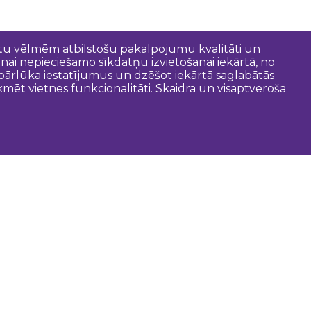
entu vēlmēm atbilstošu pakalpojumu kvalitāti un
anai nepieciešamo sīkdatņu izvietošanai iekārtā, no
t pārlūka iestatījumus un dzēšot iekārtā saglabātās
mēt vietnes funkcionalitāti. Skaidra un visaptveroša
oderīgi
Dobeles novada pašvaldība
Zemgales tūrisma lapa
Latvijas tūrisma lapa
Tūrisma informācijas centri
Gida pakalpojumi
Kartes un brošūras