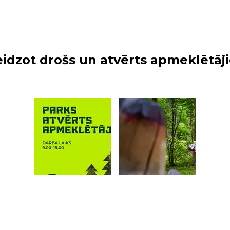
eidzot drošs un atvērts apmeklētāj