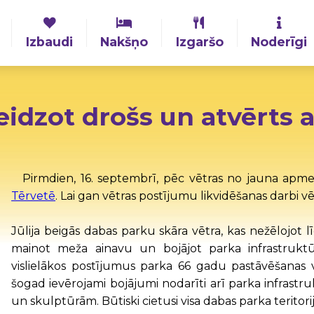
Izbaudi
Nakšņo
Izgaršo
Noderīgi
eidzot drošs un atvērts
Pirmdien, 16. septembrī, pēc vētras no jauna apm
Tērvetē
. Lai gan vētras postījumu likvidēšanas darbi vēl
Jūlija beigās dabas parku skāra vētra, kas nežēlojot l
mainot meža ainavu un bojājot parka infrastruktū
vislielākos postījumus parka 66 gadu pastāvēšanas vēs
šogad ievērojami bojājumi nodarīti arī parka infrastr
un skulptūrām. Būtiski cietusi visa dabas parka teritori