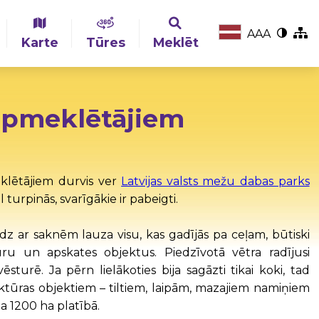
A
A
A
Karte
Tūres
Meklēt
 apmeklētājiem
eklētājiem durvis ver
Latvijas valsts mežu dabas parks
 turpinās, svarīgākie ir pabeigti.
īdz ar saknēm lauza visu, kas gadījās pa ceļam, būtiski
ru un apskates objektus. Piedzīvotā vētra radījusi
turē. Ja pērn lielākoties bija sagāzti tikai koki, tad
uktūras objektiem – tiltiem, laipām, mazajiem namiņiem
ja 1200 ha platībā.