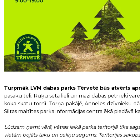
Turpmāk LVM dabas parks Tērvetē būs atvērts apmek
pasaku tēli. Rūķu sētā lieli un mazi dabas pētnieki varē
koka skatu tornī. Torņa pakājē, Anneles dzīvnieku dā
Siltas maltītes parka informācijas centra ēkā piedā
Lūdzam ņemt vērā, vētras laikā
parka teritorijā tika sa
vietām bojāts taku un celiņu segums. Teritorijas sakop