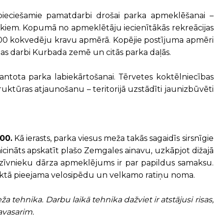
pieciešamie pamatdarbi drošai parka apmeklēšanai –
 kokiem. Kopumā no apmeklētāju iecienītākās rekreācijas
 200 kokvedēju kravu apmērā. Kopējie postījuma apmēri
anas darbi Kurbada zemē un citās parka daļās.
mantota parka labiekārtošanai. Tērvetes koktēlniecības
astruktūras atjaunošanu – teritorijā uzstādīti jaunizbūvēti
00.
Kā ierasts, parka viesus meža takās sagaidīs sirsnīgie
 aicināts apskatīt plašo Zemgales ainavu, uzkāpjot dižajā
 Dzīvnieku dārza apmeklējums ir par papildus samaksu.
nktā pieejama velosipēdu un velkamo ratiņu noma.
meža tehnika. Darbu laikā tehnika dažviet ir atstājusi risas,
avasarim.