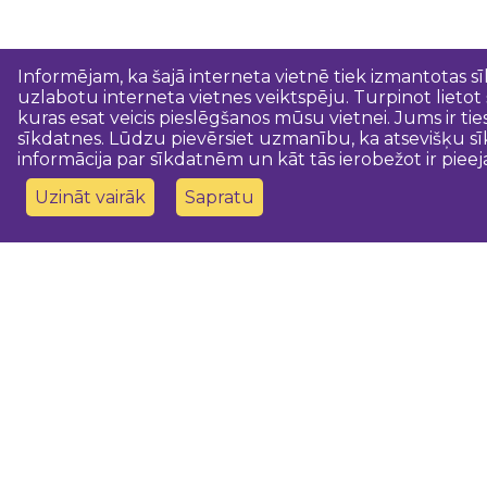
Informējam, ka šajā interneta vietnē tiek izmantotas s
uzlabotu interneta vietnes veiktspēju. Turpinot lietot
kuras esat veicis pieslēgšanos mūsu vietnei. Jums ir ti
sīkdatnes. Lūdzu pievērsiet uzmanību, ka atsevišķu sī
informācija par sīkdatnēm un kāt tās ierobežot ir pieej
Uzināt vairāk
Sapratu