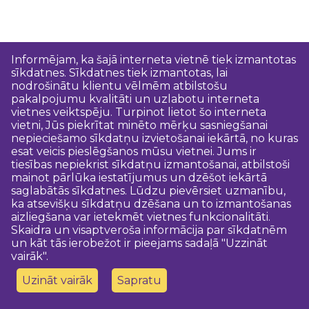
Informējam, ka šajā interneta vietnē tiek izmantotas
sīkdatnes. Sīkdatnes tiek izmantotas, lai
nodrošinātu klientu vēlmēm atbilstošu
pakalpojumu kvalitāti un uzlabotu interneta
vietnes veiktspēju. Turpinot lietot šo interneta
vietni, Jūs piekrītat minēto mērķu sasniegšanai
nepieciešamo sīkdatņu izvietošanai iekārtā, no kuras
esat veicis pieslēgšanos mūsu vietnei. Jums ir
tiesības nepiekrist sīkdatņu izmantošanai, atbilstoši
mainot pārlūka iestatījumus un dzēšot iekārtā
saglabātās sīkdatnes. Lūdzu pievērsiet uzmanību,
ka atsevišķu sīkdatņu dzēšana un to izmantošanas
aizliegšana var ietekmēt vietnes funkcionalitāti.
Skaidra un visaptveroša informācija par sīkdatnēm
un kāt tās ierobežot ir pieejams sadaļā "Uzzināt
vairāk".
Uzināt vairāk
Sapratu