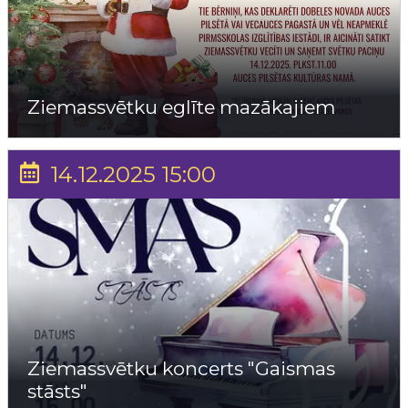
Ziemassvētku eglīte mazākajiem
14.12.2025 15:00
Ziemassvētku koncerts "Gaismas
stāsts"