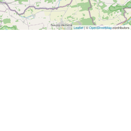
Leaflet
| ©
OpenStreetMap
contributors