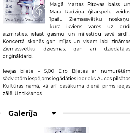
Maigā Martas Ritovas balss un
Māra Radziņa ģitārspēle veidos
īpašu Ziemassvētku noskaņu,
kurā ikviens varēs uz brīdi
aizmirsties, ielaist gaismu un mīlestību savā sirdī...
Koncertā skanēs gan mīļas un visiem labi zināmas
Ziemassvētku dziesmas, gan arī dziedātājas
oriģināldarbi.
Ieejas biļete – 5,00 Eiro Biļetes ar numurētām
sēdvietām iespējams iegādāties iepriekš Auces pilsētas
Kultūras namā, kā arī pasākuma dienā pirms ieejas
zālē. Uz tikšanos!
Galerija