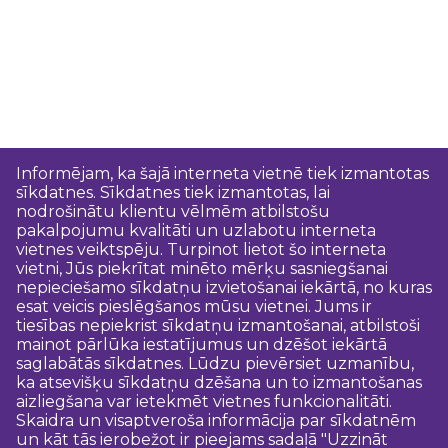
Informējam, ka šajā interneta vietnē tiek izmantotas
sīkdatnes. Sīkdatnes tiek izmantotas, lai
nodrošinātu klientu vēlmēm atbilstošu
pakalpojumu kvalitāti un uzlabotu interneta
vietnes veiktspēju. Turpinot lietot šo interneta
vietni, Jūs piekrītat minēto mērķu sasniegšanai
nepieciešamo sīkdatņu izvietošanai iekārtā, no kuras
esat veicis pieslēgšanos mūsu vietnei. Jums ir
tiesības nepiekrist sīkdatņu izmantošanai, atbilstoši
mainot pārlūka iestatījumus un dzēšot iekārtā
saglabātās sīkdatnes. Lūdzu pievērsiet uzmanību,
ka atsevišķu sīkdatņu dzēšana un to izmantošanas
aizliegšana var ietekmēt vietnes funkcionalitāti.
Skaidra un visaptveroša informācija par sīkdatnēm
un kāt tās ierobežot ir pieejams sadaļā "Uzzināt