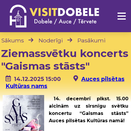
Sākums
Noderīgi
Pasākumi
Ziemassvētku koncerts
"Gaismas stāsts"
14.12.2025 15:00
Auces pilsētas
Kultūras nams
14. decembrī plkst. 15.00
aicinām uz sirsnīgu svētku
koncertu “Gaismas stāsts”
Auces pilsētas Kultūras namā!