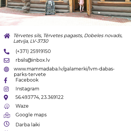
Tērvetes sils, Tērvetes pagasts, Dobeles novads,
Latvija, LV-3730
(+371) 25919150
rbsils@inbox.lv
www.mammadaba.lv/galamerki/lvm-dabas-
parks-tervete
Facebook
Instagram
56.493774, 23.369122
Waze
Google maps
Darba laiki