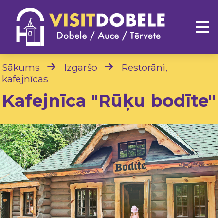
Sākums
Izgaršo
Restorāni,
kafejnīcas
Kafejnīca "Rūķu bodīte"