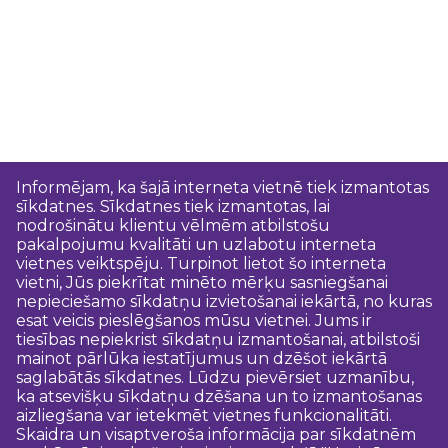
Informējam, ka šajā interneta vietnē tiek izmantotas
sīkdatnes. Sīkdatnes tiek izmantotas, lai
nodrošinātu klientu vēlmēm atbilstošu
pakalpojumu kvalitāti un uzlabotu interneta
vietnes veiktspēju. Turpinot lietot šo interneta
vietni, Jūs piekrītat minēto mērķu sasniegšanai
nepieciešamo sīkdatņu izvietošanai iekārtā, no kuras
esat veicis pieslēgšanos mūsu vietnei. Jums ir
tiesības nepiekrist sīkdatņu izmantošanai, atbilstoši
mainot pārlūka iestatījumus un dzēšot iekārtā
saglabātās sīkdatnes. Lūdzu pievērsiet uzmanību,
ka atsevišķu sīkdatņu dzēšana un to izmantošanas
aizliegšana var ietekmēt vietnes funkcionalitāti.
Skaidra un visaptveroša informācija par sīkdatnēm