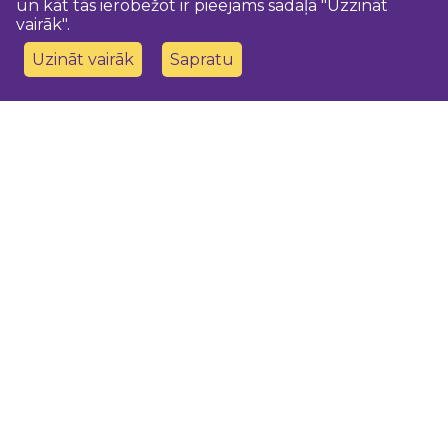
un kāt tās ierobežot ir pieejams sadaļā "Uzzināt
vairāk".
Uzināt vairāk
Sapratu
Sazinies ar mums
Dobeles novada TIC
turisms@dobele.lv
(+371) 28675118
Dobeles Amatu māja, Baznīcas iela 8, Dobele
Auces TIP
evija.slaudere@dobele.lv