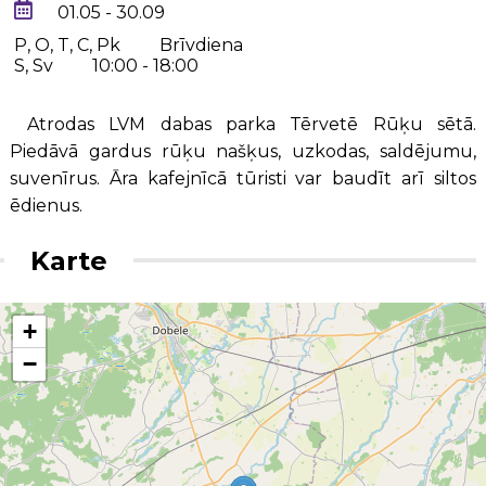
01.05 - 30.09
P, O, T, C, Pk
Brīvdiena
S, Sv
10:00 - 18:00
Atrodas LVM dabas parka Tērvetē Rūķu sētā.
Piedāvā gardus rūķu našķus, uzkodas, saldējumu,
suvenīrus. Āra kafejnīcā tūristi var baudīt arī siltos
ēdienus.
Karte
+
−