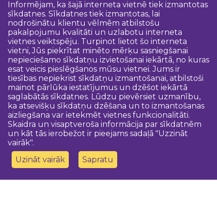
Informējam, ka šajā interneta vietnē tiek izmantotas
sīkdatnes. Sīkdatnes tiek izmantotas, lai
nodrošinātu klientu vēlmēm atbilstošu
pakalpojumu kvalitāti un uzlabotu interneta
vietnes veiktspēju. Turpinot lietot šo interneta
vietni, Jūs piekrītat minēto mērķu sasniegšanai
nepieciešamo sīkdatņu izvietošanai iekārtā, no kuras
esat veicis pieslēgšanos mūsu vietnei. Jums ir
tiesības nepiekrist sīkdatņu izmantošanai, atbilstoši
mainot pārlūka iestatījumus un dzēšot iekārtā
saglabātās sīkdatnes. Lūdzu pievērsiet uzmanību,
ka atsevišķu sīkdatņu dzēšana un to izmantošanas
aizliegšana var ietekmēt vietnes funkcionalitāti.
Skaidra un visaptveroša informācija par sīkdatnēm
un kāt tās ierobežot ir pieejams sadaļā "Uzzināt
vairāk".
Uzināt vairāk
Sapratu