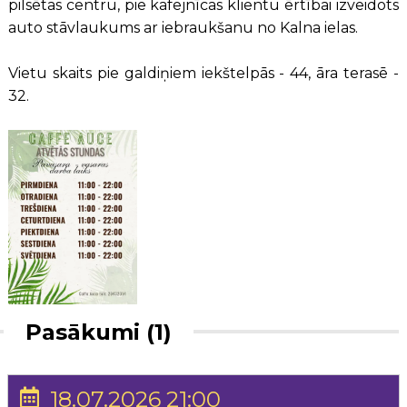
pilsētas centru, pie kafejnīcas klientu ērtībai izveidots
auto stāvlaukums ar iebraukšanu no Kalna ielas.
Vietu skaits pie galdiņiem iekštelpās - 44, āra terasē -
32.
Pasākumi (1)
18.07.2026 21:00