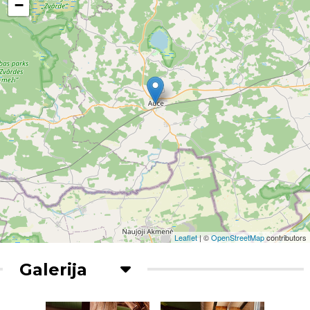
−
Leaflet
| ©
OpenStreetMap
contributors
Galerija