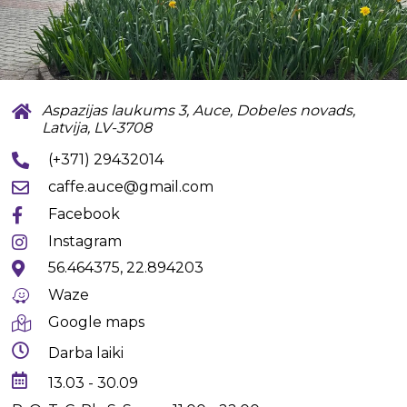
Aspazijas laukums 3, Auce, Dobeles novads,
Latvija, LV-3708
(+371) 29432014
caffe.auce@gmail.com
Facebook
Instagram
56.464375, 22.894203
Waze
Google maps
Darba laiki
13.03 - 30.09