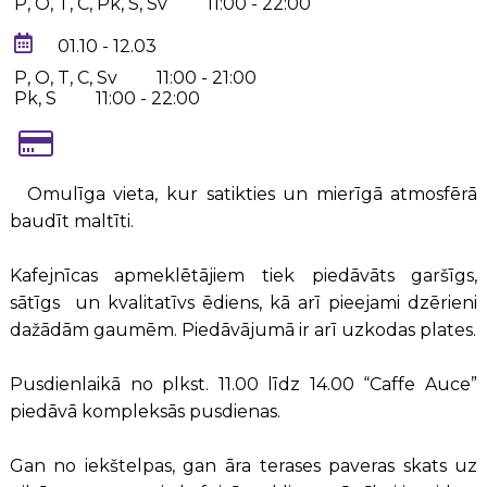
P, O, T, C, Pk, S, Sv
11:00 - 22:00
01.10 - 12.03
P, O, T, C, Sv
11:00 - 21:00
Pk, S
11:00 - 22:00
Omulīga vieta, kur satikties un mierīgā atmosfērā
baudīt maltīti.
Kafejnīcas apmeklētājiem tiek piedāvāts garšīgs,
sātīgs un kvalitatīvs ēdiens, kā arī pieejami dzērieni
dažādām gaumēm. Piedāvājumā ir arī uzkodas plates.
Pusdienlaikā no plkst. 11.00 līdz 14.00 “Caffe Auce”
piedāvā kompleksās pusdienas.
Gan no iekštelpas, gan āra terases paveras skats uz