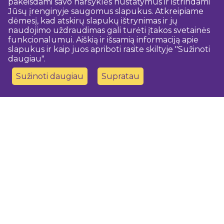
pakeisdami savo naršyklės nustatymus ir ištrindami
Jūsų įrenginyje saugomus slapukus. Atkreipiame
dėmesį, kad atskirų slapukų ištrynimas ir jų
naudojimo uždraudimas gali turėti įtakos svetainės
funkcionalumui. Aiškią ir išsamią informaciją apie
slapukus ir kaip juos apriboti rasite skiltyje "Sužinoti
daugiau".
Sužinoti daugiau
Supratau
Susisiekite su mumis
Dobeles novada TIC
turisms@dobele.lv
(+371) 28675118