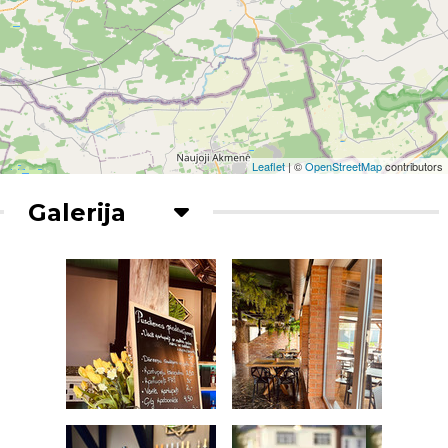
Leaflet
| ©
OpenStreetMap
contributors
Galerija