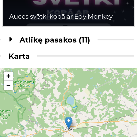
Auces svētki kopā ar Edy Monkey
Atlikę pasakos (11)
Karta
+
−