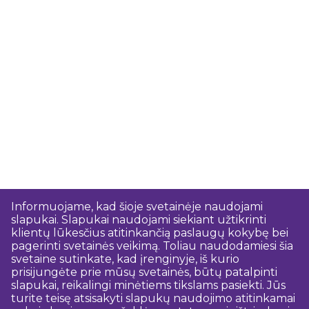
Informuojame, kad šioje svetainėje naudojami
slapukai. Slapukai naudojami siekiant užtikrinti
klientų lūkesčius atitinkančią paslaugų kokybę bei
pagerinti svetainės veikimą. Toliau naudodamiesi šia
svetaine sutinkate, kad įrenginyje, iš kurio
prisijungėte prie mūsų svetainės, būtų patalpinti
slapukai, reikalingi minėtiems tikslams pasiekti. Jūs
turite teisę atsisakyti slapukų naudojimo atitinkamai