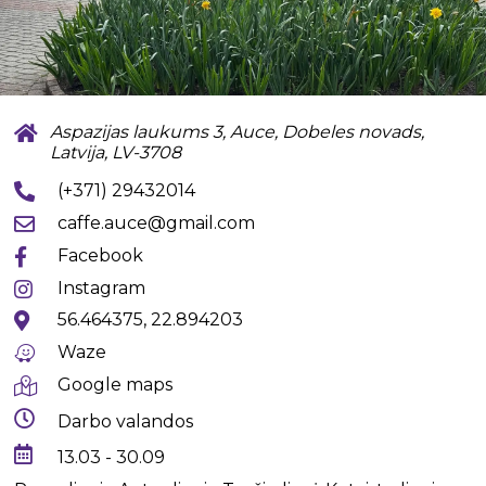
Aspazijas laukums 3, Auce, Dobeles novads,
Latvija, LV-3708
(+371) 29432014
caffe.auce@gmail.com
Facebook
Instagram
56.464375, 22.894203
Waze
Google maps
Darbo valandos
13.03 - 30.09