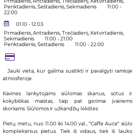
Prmadienis, Antradienis, Trečiadienį, Ketvirtadienis,
Penktadienis, Šeštadienis, Sekmadienis
11:00 -
22:00
01.10 - 12.03
Prmadienis, Antradienis, Trečiadienį, Ketvirtadienis,
Sekmadienis
11:00 - 21:00
Penktadienis, Šeštadienis
11:00 - 22:00
Jauki vieta, kur galima susitikti ir pavalgyti ramioje
atmosferoje.
Kavinės lankytojams siūlomas skanus, sotus ir
kokybiškas maistas, taip pat gėrimai įvairiems
skoniams. Siūlomos ir užkandžių lėkštės.
Pietų metu, nuo 11.00 iki 14.00 val., "Caffe Auce" siūlo
kompleksinius pietus. Tiek iš vidaus, tiek iš lauko