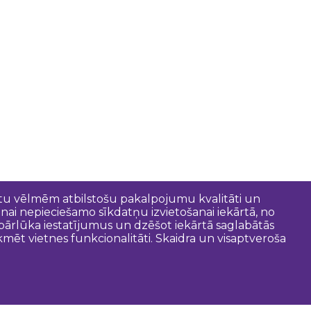
entu vēlmēm atbilstošu pakalpojumu kvalitāti un
anai nepieciešamo sīkdatņu izvietošanai iekārtā, no
t pārlūka iestatījumus un dzēšot iekārtā saglabātās
mēt vietnes funkcionalitāti. Skaidra un visaptveroša