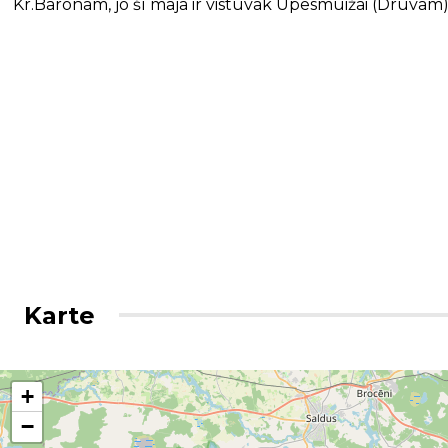
Kr.Baronam, jo šī māja ir vistuvāk Upesmuižai (Druvām)
Karte
+
−