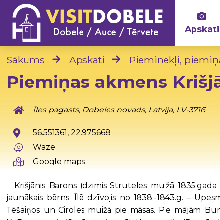
Apskati
Sākums
Apskati
Pieminekļi, piemiņ
Piemiņas akmens Kriš
Īles pagasts, Dobeles novads, Latvija, LV-3716
56.551361, 22.975668
Waze
Google maps
Krišjānis Barons (dzimis Struteles muižā 1835.gad
jaunākais bērns. Īlē dzīvojis no 1838.-1843.g. – Upes
Tēšaiņos un Ciroles muižā pie māsas. Pie mājām Bur