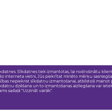
īkdatnes. Sīkdatnes tiek izmantotas, lai nodrošinātu kli
 šo interneta vietni, Jūs piekrītat minēto mērķu sasniegš
esības nepiekrist sīkdatņu izmantošanai, atbilstoši maino
kdatņu dzēšana un to izmantošanas aizliegšana var ietek
ams sadaļā "Uzzināt vairāk".