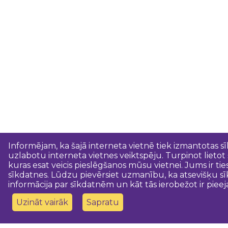
Informējam, ka šajā interneta vietnē tiek izmantotas s
uzlabotu interneta vietnes veiktspēju. Turpinot lietot
kuras esat veicis pieslēgšanos mūsu vietnei. Jums ir ti
sīkdatnes. Lūdzu pievērsiet uzmanību, ka atsevišķu sī
informācija par sīkdatnēm un kāt tās ierobežot ir pieej
Uzināt vairāk
Sapratu