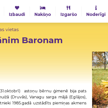
Izbaudi
Nakšņo
Izgaršo
Noderīgi
as vietas
jānim Baronam
a 31.oktobrī) astoņu bērnu ģimenē bija pats
muižā (Druvās), Vanagu sarga mājā (Eglājos),
tnieki 1985.gadā uzstādīts piemiņas akmens