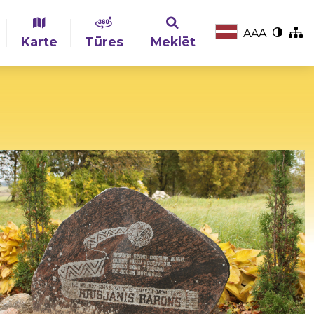
A
A
A
Karte
Tūres
Meklēt