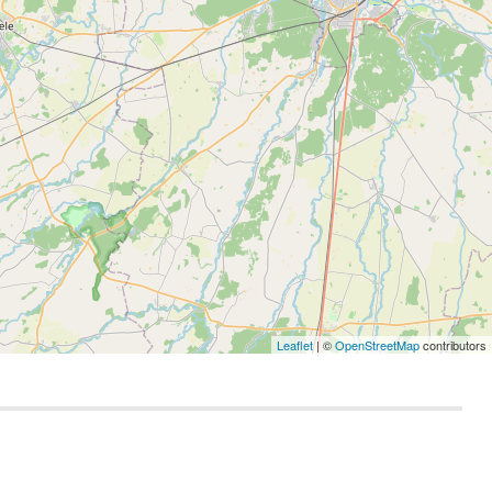
Leaflet
| ©
OpenStreetMap
contributors