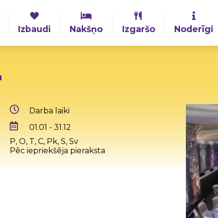
Izbaudi
Nakšņo
Izgaršo
Noderīgi
"
Darba laiki
01.01 - 31.12
P, O, T, C, Pk, S, Sv
Pēc iepriekšēja pieraksta