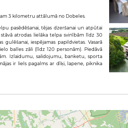
ram 3 kilometru attālumā no Dobeles.
elpu pasēdēšanai, tējas dzeršanai un atpūtai
 stāvā atrodas lielāka telpa svinībām līdz 30
as gulēšanai, iespējamas papildvietas. Vasarā
elo balles zāli (līdz 120 personām). Piedāvā
bām. Izlaidumu, salidojumu, banketu, sporta
as ir liels pagalms ar dīķi, lapene, piknika