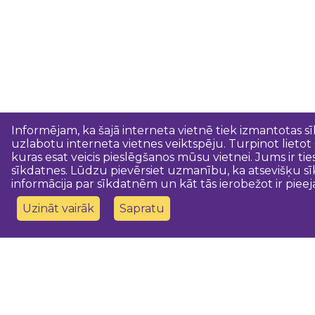
Informējam, ka šajā interneta vietnē tiek izmantotas s
uzlabotu interneta vietnes veiktspēju. Turpinot lietot
kuras esat veicis pieslēgšanos mūsu vietnei. Jums ir ti
sīkdatnes. Lūdzu pievērsiet uzmanību, ka atsevišķu sī
informācija par sīkdatnēm un kāt tās ierobežot ir pieej
Uzināt vairāk
Sapratu