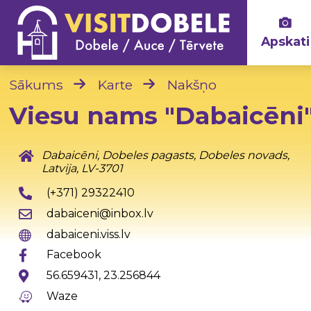
Apskati
Sākums
Karte
Nakšņo
Viesu nams "Dabaicēni
Dabaicēni, Dobeles pagasts, Dobeles novads,
Latvija, LV-3701
(+371) 29322410
dabaiceni@inbox.lv
dabaiceni.viss.lv
Facebook
56.659431, 23.256844
Waze