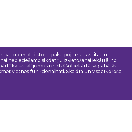
entu vēlmēm atbilstošu pakalpojumu kvalitāti un
anai nepieciešamo sīkdatņu izvietošanai iekārtā, no
t pārlūka iestatījumus un dzēšot iekārtā saglabātās
mēt vietnes funkcionalitāti. Skaidra un visaptveroša
oderīgi
Dobeles novada pašvaldība