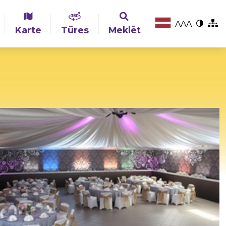
A
A
A
Karte
Tūres
Meklēt