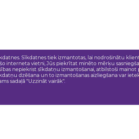
īkdatnes. Sīkdatnes tiek izmantotas, lai nodrošinātu kli
 šo interneta vietni, Jūs piekrītat minēto mērķu sasniegš
esības nepiekrist sīkdatņu izmantošanai, atbilstoši maino
kdatņu dzēšana un to izmantošanas aizliegšana var ietek
ams sadaļā "Uzzināt vairāk".
Sazinies ar mums
N
Dobeles novada TIC