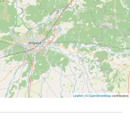
Leaflet
| ©
OpenStreetMap
contributors