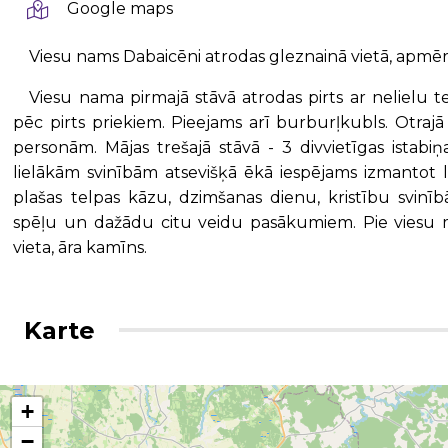
Google maps
Viesu nams Dabaicēni atrodas gleznainā vietā, apmē
Viesu nama pirmajā stāvā atrodas pirts ar nelielu t
pēc pirts priekiem. Pieejams arī burburļkubls. Otrajā
personām. Mājas trešajā stāvā - 3 divvietīgas istabiņ
lielākām svinībām atsevišķā ēkā iespējams izmantot li
plašas telpas kāzu, dzimšanas dienu, kristību svinī
spēļu un dažādu citu veidu pasākumiem. Pie viesu māj
vieta, āra kamīns.
Karte
+
−