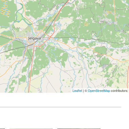
Leaflet
| ©
OpenStreetMap
contributors