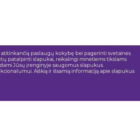
 atitinkančią paslaugų kokybę bei pagerinti svetainės
tų patalpinti slapukai, reikalingi minėtiems tikslams
rindami Jūsų įrenginyje saugomus slapukus.
cionalumui. Aiškią ir išsamią informaciją apie slapukus
audinga informacija
Dobelės savivaldybė