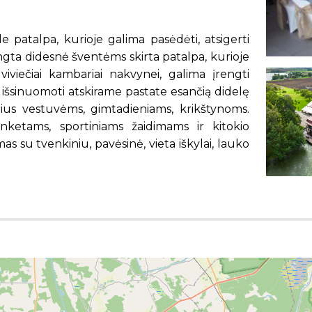
patalpa, kurioje galima pasėdėti, atsigerti
engta didesnė šventėms skirta patalpa, kurioje
viečiai kambariai nakvynei, galima įrengti
išsinuomoti atskirame pastate esančią didelę
rius vestuvėms, gimtadieniams, krikštynoms.
anketams, sportiniams žaidimams ir kitokio
s su tvenkiniu, pavėsinė, vieta iškylai, lauko