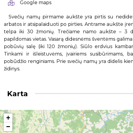
Google maps
Svečių namų pirmame aukšte yra pirtis su nedidele 
arbatos ir atsipalaiduoti po pirties. Antrame aukšte įr
telpa iki 30 žmonių. Trečiame namo aukšte – 3 dvi
papildomas vietas. Vasarą didesnėms šventėms galima 
pobūvių salę (iki 120 žmonių). Siūlo erdvius kamba
Tinkami ir išleistuvėms, įvairiems susibūrimams, b
pobūdžio renginiams. Prie svečių namų yra didelis kiema
židinys.
Karta
+
−