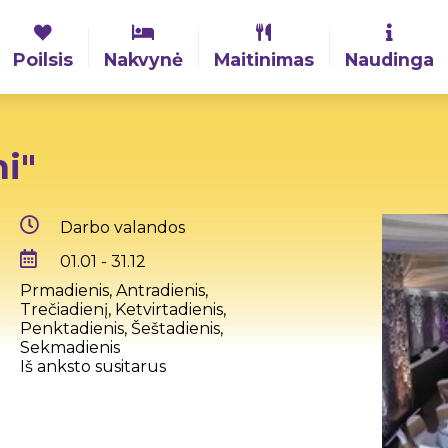
Poilsis
Nakvynė
Maitinimas
Naudinga
i"
Darbo valandos
01.01 - 31.12
Prmadienis, Antradienis,
Trečiadienį, Ketvirtadienis,
Penktadienis, Šeštadienis,
Sekmadienis
Iš anksto susitarus