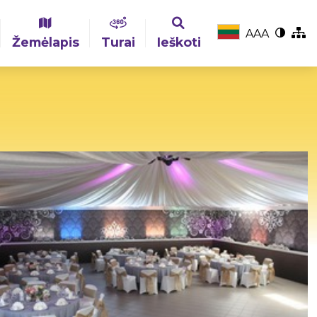
A
A
A
Žemėlapis
Turai
Ieškoti