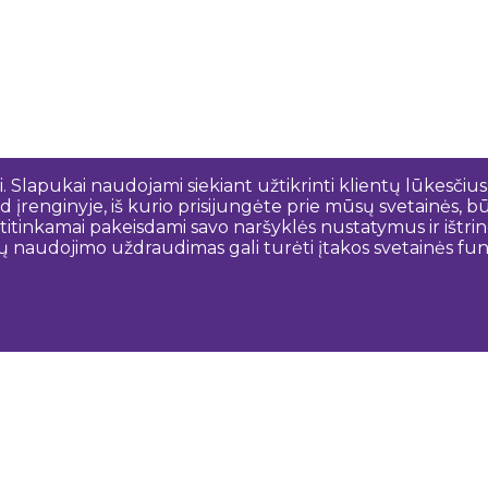
 Slapukai naudojami siekiant užtikrinti klientų lūkesčius
 įrenginyje, iš kurio prisijungėte prie mūsų svetainės, bū
o atitinkamai pakeisdami savo naršyklės nustatymus ir išt
ų naudojimo uždraudimas gali turėti įtakos svetainės funk
Susisiekite su mumis
N
Dobeles novada TIC