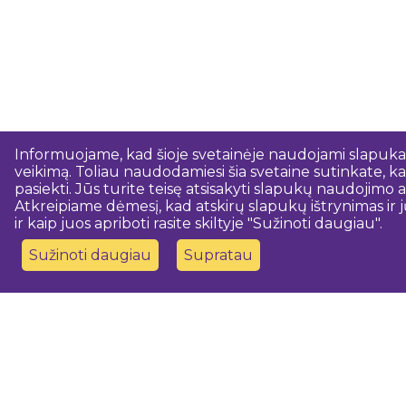
Informuojame, kad šioje svetainėje naudojami slapukai.
veikimą. Toliau naudodamiesi šia svetaine sutinkate, kad
pasiekti. Jūs turite teisę atsisakyti slapukų naudojim
Atkreipiame dėmesį, kad atskirų slapukų ištrynimas ir j
ir kaip juos apriboti rasite skiltyje "Sužinoti daugiau".
Sužinoti daugiau
Supratau