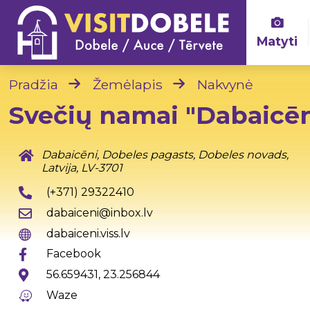
Matyti
Pradžia
Žemėlapis
Nakvynė
Svečių namai "Dabaicēn
Dabaicēni, Dobeles pagasts, Dobeles novads,
Latvija, LV-3701
(+371) 29322410
dabaiceni@inbox.lv
dabaiceni.viss.lv
Facebook
56.659431, 23.256844
Waze