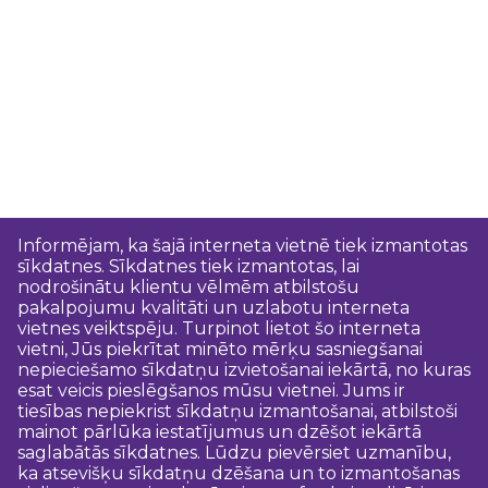
Informējam, ka šajā interneta vietnē tiek izmantotas
sīkdatnes. Sīkdatnes tiek izmantotas, lai
nodrošinātu klientu vēlmēm atbilstošu
pakalpojumu kvalitāti un uzlabotu interneta
vietnes veiktspēju. Turpinot lietot šo interneta
vietni, Jūs piekrītat minēto mērķu sasniegšanai
nepieciešamo sīkdatņu izvietošanai iekārtā, no kuras
esat veicis pieslēgšanos mūsu vietnei. Jums ir
tiesības nepiekrist sīkdatņu izmantošanai, atbilstoši
mainot pārlūka iestatījumus un dzēšot iekārtā
saglabātās sīkdatnes. Lūdzu pievērsiet uzmanību,
ka atsevišķu sīkdatņu dzēšana un to izmantošanas