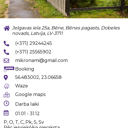
Jelgavas iela 25a, Bēne, Bēnes pagasts, Dobeles
novads, Latvija, LV-3711
(+371) 29244245
(+371) 25565902
mikronami@gmail.com
Booking
56.483002, 23.06658
Waze
Google maps
Darba laiki
01.01 - 31.12
P, O, T, C, Pk, S, Sv
Pēc iepriekšēja pieraksta