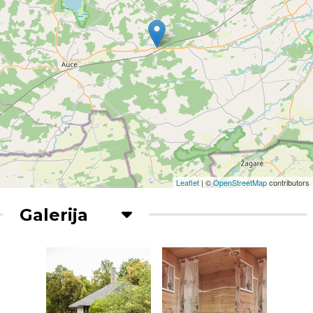
Leaflet
| ©
OpenStreetMap
contributors
Galerija