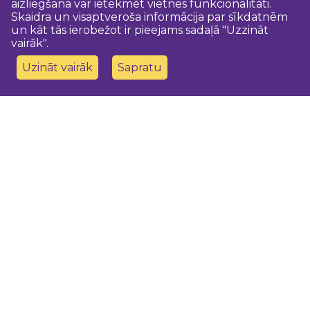
aizliegšana var ietekmēt vietnes funkcionalitāti.
Skaidra un visaptveroša informācija par sīkdatnēm
un kāt tās ierobežot ir pieejams sadaļā "Uzzināt
vairāk".
Uzināt vairāk
Sapratu
Sazinies ar mums
Dobeles novada TIC
turisms@dobele.lv
(+371) 28675118
Dobeles Amatu māja, Baznīcas iela 8, Dobele
Auces TIP