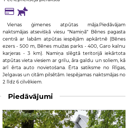
Vienas ģimenes atpūtas māja.Piedāvājam
naktsmājas atsevišķā viesu "Namiņā" Bēnes pagasta
centrā ar labām atpūtas iespējām apkārtnē (Bēnes
ezers - 500 m, Bēnes muižas parks - 400, Garo kalnu
karjeras - 3 km). Namiņa slēgtā teritorijā iekārtota
atpūtas vieta viesiem ar grilu, āra galdu un soliem, kā
arī ērta auto novietošana. Ērta satiksme no Rīgas,
Jelgavas un citām pilsētām. Iespējamas naktsmājas no
2 līdz 6 cilvēkiem.
Piedāvājumi