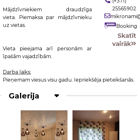
(+371)
25565902
Mājdzīvniekiem draudzīga
mikronami
vieta. Piemaksa par mājdzīvnieku
uz vietas.
Booking
Skatīt
vairāk
Vieta pieejama arī personām ar
īpašām vajadzībām.
Darba laiks:
Pieņemam viesus visu gadu. Iepriekšēja pieteikšanās.
Galerija