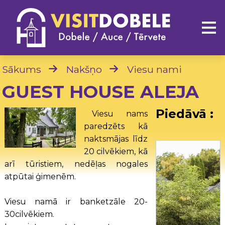
Sākums
Nakšņo
Viesu nami
GUEST HOUSE ALEJA
Piedāvā :
Viesu nams
paredzēts kā
naktsmājas līdz
20 cilvēkiem, kā
arī tūristiem, nedēļas nogales
atpūtai ģimenēm.
Viesu namā ir banketzāle 20-
30cilvēkiem.