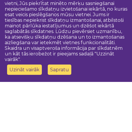
vietni, Jūs piekrītat minēto mērķu sasniegšanai
nepieciešamo sīkdatņu izvietošanai iekārtā, no kuras
esat veicis pieslēgšanos mūsu vietnei. Jums ir
tiesības nepiekrist sīkdatņu izmantošanai, atbilstoši
mainot pārlūka iestatījumus un dzēšot iekārtā
saglabātās sīkdatnes. Lūdzu pievērsiet uzmanību,
ka atsevišķu sīkdatņu dzēšana un to izmantošanas
aizliegšana var ietekmēt vietnes funkcionalitāti.
Skaidra un visaptveroša informācija par sīkdatnēm
un kāt tās ierobežot ir pieejams sadaļā "Uzzināt
vairāk".
Uzināt vairāk
Sapratu
Sazinies ar mums