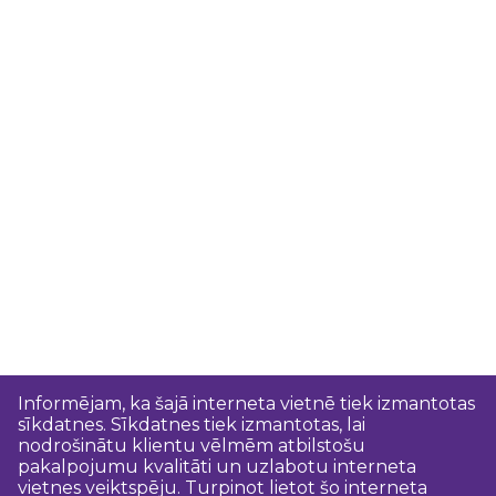
Informējam, ka šajā interneta vietnē tiek izmantotas
sīkdatnes. Sīkdatnes tiek izmantotas, lai
nodrošinātu klientu vēlmēm atbilstošu
pakalpojumu kvalitāti un uzlabotu interneta
vietnes veiktspēju. Turpinot lietot šo interneta