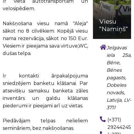
Ir vieta autotransportam un
velosipēdiem.
Viesu
Nakšņošana viesu namā "Aleja"
"Namiņš"
sākot no 8 cilvēkiem. Kopējā viesu
nama rezervācija, sākot no 150 Eur.
Viesiem ir pieejama sava virtuve,WC,
Jelgavas
dušas telpa.
iela 25a,
Bēne,
Bēnes
Ir kontakti ārpakalpojuma
pagasts,
sniedzējiem banketu klāšanai. Par
Dobeles
atsevišķu samaksu banketa zāles
novads,
inventārs un galdu klāšanas
Latvija, LV-
piederumi ir pieejami arī uz vietas.
3711
(+371)
Piedāvājam telpas nelieliem
29244245
semināriem, bez nakšņošanas.